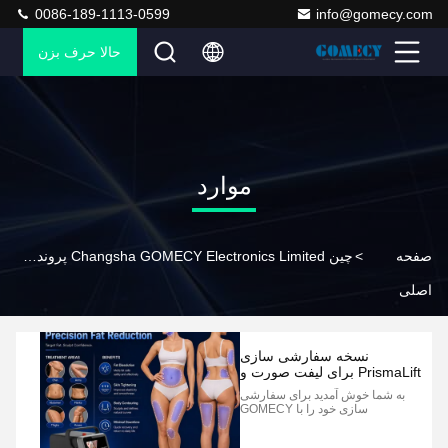
0086-189-1113-0599
info@gomecy.com
حالا حرف بزن
موارد
صفحه
>
چین Changsha GOMECY Electronics Limited پرونده های شرکت
اصلی
نسخه سفارشی سازی
PrismaLift برای لیفت صورت و
لیپولیز بدن
به شما خوش آمدید برای سفارشی
سازی خود را با GOMECY