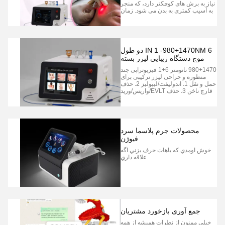
نیاز به برش های کوچکتر دارد، که منجر
به آسیب کمتری به بدن می شود. زمان
بهبود کاهش یافته: به دلیل ماهیت
حداقل تهاجمی آن، لیپو لیزر به طور
معمول شامل یک دوره بهبود کوتاه تر
است. بیماران اغلب کبودی، تورم،و
ناراحتی در مقایسه با لیپوساکشن س...
6 IN 1 -980+1470NM دو طول
موج دستگاه زیبایی لیزر بسته
بندی
980+1470 نانومتر 6+1 فیزیوتراپی چند
منظوره و جراحی لیزر ترکیبی برای
حمل و نقل 1. اندولیفت/لیپولیز 2. حذف
قارچ ناخن 3. حذف EVLT/واریس/ورید
4. جوانسازی پوست/ضد التهاب 5.
درمان لیزری اگزما 6. تسکین درد 7:
درمان کرایوتراپی کمپرس یخ...
محصولات جرم پلاسما سرد
فیوژن
خوش اومدي که باهات حرف بزني اگه
علاقه داري
جمع آوری بازخورد مشتریان
خیلی ممنون از نظرات همیشه از همه