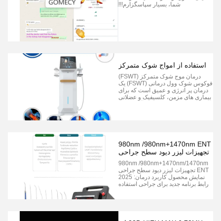
شما، بسیار سپاسگزارم!!!
استفاده از امواج شوک متمرکز
درمان موج شوک متمرکز (FSWT)
فوکوس شوک وول درمانی (FSWT) یک
درمان پر انرژی و عمیق است که برای
بیماری های مزمن، کلسیفیک و عضلانی
استخوانی استفاده می شود.آن را به **
انرژی دقیق هدف قرار داده شده **که
باعث می شه که برای موارد سختگیرانه
ای که درمان های دیگر شکست می
خورند، ایده آل باشه. 1وضعیت ارتوپدی
و ت...
980nm /980nm+1470nm ENT
تجهیزات لیزر دیود سطح جراحی
980nm /980nm+1470nm/1470nm
ENT تجهیزات لیزر دیود سطح جراحی
نمایش محصول کاربرد درمان: 2025
رابط برنامه جدید برای جراحی استفاده
از درمان لیزر سایر الزامات در صورت
نیاز، به شما خوش آمدید به چت با ما به
طور مستقیم....