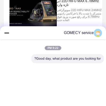
22D HIFU MAX 6.78MHz ابر
تازه وارد
22D HIFU MAX 2/4MHZ سونوگرافی
متمرکز با شدت بالا با فرکانس رادیویی
6.78MHz برای رفع صورت ورود فوق
العاده جدید
GOMECY service
5
4
3
2
1
9:22 PM
Good day, what product are you looking for?
Changsha GOMECY Electronics Limited
info@gomecy.com
0086-189-1113-0599
بلوک A، 1/F پارک علمی Jinri، شماره 26 جاده Jinyuan، منطقه
Daxing، پکن، چین