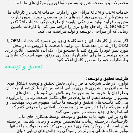
محصولات و یا صفحه شروع، بسته به توافق بین موکل های ما با ما
خدمات OEM و ODM مزایای خود را دارند. خدمات OEM در کارخانه ما
به مشتریان اجازه می دهد ایده های خاص محصول خود را بدون نیاز به
مدیریت فرآیند تولید به زندگی بیاورند.از طرف دیگر، خدمات ODM در
GOMECY یک راه حل جامع تری را فراهم می کند، با کارخانه ماشین
زیبایی که از طراحی، توسعه و تولید مراقبت می کند.
اگر به دنبال کارخانه ای از دستگاه های زیبایی هستید که خدمات OEM یا
ODM را ارائه می دهد،شما می توانید با صحبت با فروش ما در محل
مورد نظر خود را شروع کنید یا جستجو برای یک ایده تخصصی آنلاین برای
مرجع مهندسان مابرای اطمینان از همکاری موفق، مهم است که نیازهای
و انتظارات خود را به طور کامل اعلام کنید.
تحقیق و توسعه
ظرفیت تحقیق و توسعه:
نوآوری در قلب شرکت ما قرار دارد. بخش تحقیق و توسعه (R&D) قوی
ما به ماندن در پیشروی فناوری زیبایی اختصاص دارد.با یک تیم از محققان
و طراحان با تجربه، ما به طور مداوم تلاش می کنیم تا راه حل های
پیشرو را توسعه دهیم که نیازهای در حال تکامل صنعت زیبایی را برآورده
می کند. قابلیت های تحقیق و توسعه ما شامل مفهوم سازی، مهندسی و
آزمایش،که ما را قادر می سازد محصولات انقلابی را معرفی کنیم که
استانداردهای جدید صنعت را تعیین می کنند.
علاوه بر این، تعهد ما به تحقیق و توسعه توسط همکاری های ما با
کارشناسان برجسته زیبایی، متخصصین پوست و زیبایی شناسی برجسته
شده است.این رویکرد همکاری تضمین می کند که محصولات ما نه تنها
نوآورانه بلکه عملی و موثر در رسیدگی به چالش های زیبایی دنیای