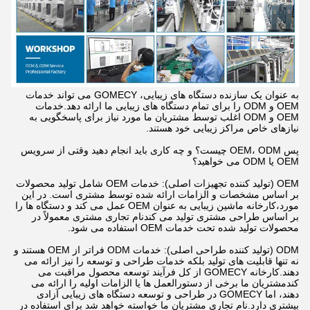
به عنوان یک سازنده دستگاه های زیبایی، GOMECY می تواند خدمات
OEM و ODM را برای تمام دستگاه های زیبایی ما ارائه دهد.خدمات
OEM و ODM اغلب توسط مشتریان ما مورد نیاز برای پاسخگویی به
نیازهای خاص مراکز زیبایی خود هستند.
پس OEM، ODM چیست؟ و چه کاری باید انجام دهید وقتی از سرویس
OEM یا ODM می خواهید؟
OEM (تولید کننده تجهیزات اصلی): خدمات OEM شامل تولید محصولات
بر اساس مشخصات و الزامات ارائه شده توسط مشتری است. در این
مورد،کارخانه ماشین زیبایی به عنوان OEM عمل می کند و دستگاه ها را
بر اساس طراحی مشتری تولید می کندنام تجاری مشتری معمولاً در
محصولات تولید شده تحت خدمات OEM استفاده می شود.
ODM (تولید کننده طراحی اصلی): خدمات ODM فراتر از OEM هستند و
نه تنها قابلیت های تولید بلکه خدمات طراحی و توسعه را نیز ارائه می
دهند.کارخانه GOMECY از کل فرآیند توسعه محصول مراقبت می
کندمشتریان ما برخی از دستورالعمل ها یا الزامات اولیه را ارائه می
دهند، اما GOMECY در طراحی و توسعه دستگاه های زیبایی آزادی
بیشتری دارد.نام تجاری مشتریان ما خواسته خواهد شد برای استفاده در