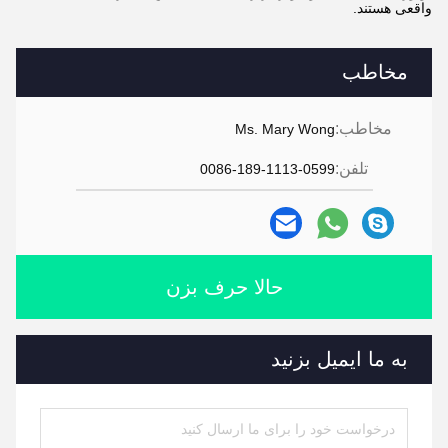
واقعی هستند.
مخاطب
مخاطب:
Ms. Mary Wong
تلفن:
0086-189-1113-0599
حالا حرف بزن
به ما ایمیل بزنید