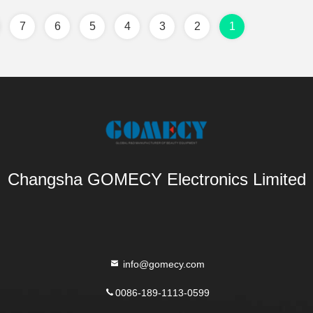
7
6
5
4
3
2
1
Changsha GOMECY Electronics Limited
info@gomecy.com
0086-189-1113-0599