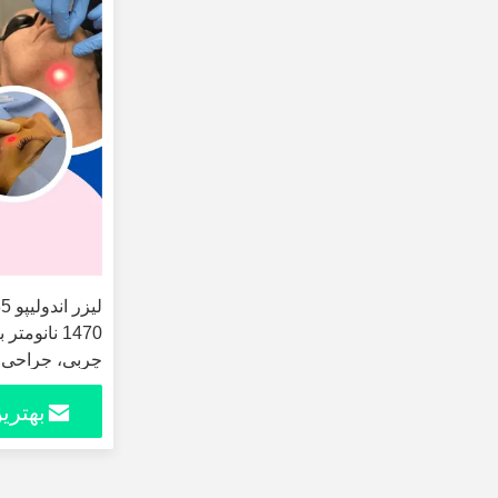
1470 نانوم
چربی، جراحی 
چربی، کانتوری
بهتری
پوست با فناور