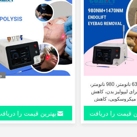
وی
لیزر اندولیپو 635 نانومتر، 980 نانومتر،
تر برای لیپولیز بدن، کاهش
میکروسکوپی، کاهش
نگ بدن و سفت کردن
ن قیمت را دریافت
بهترین قیمت را دریاف
ی لیزر دقیق
کنید
کنید