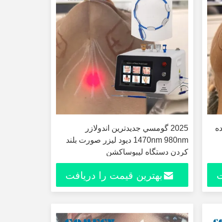
نده
2025 گومسي جديدترين اندولازر
1470nm 980nm ديود ليزر صورت بلند
کردن دستگاه ليبوساکشن
ت
بهترین قیمت را دریافت
کنید