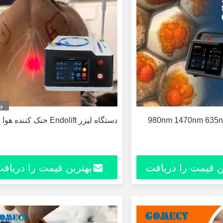
وی
ماشين ليزر 980nm 1470nm 635nm
دستگاه لیزر Endolift خنک کننده هوا
ن قیمت را دریافت
بهترین قیمت را دریاف
کنید
کنید