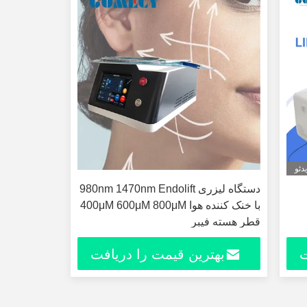
دئو
دستگاه لیزری 980nm 1470nm Endolift
با خنک کننده هوا 400μM 600μM 800μM
قطر هسته فیبر
ت
بهترین قیمت را دریافت
کنید