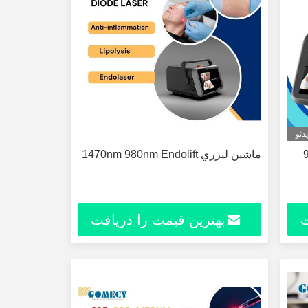
دئو
980nm 1
ماشين ليزري 1470nm 980nm Endolift
ت
بهترین قیمت را دریافت
کنید