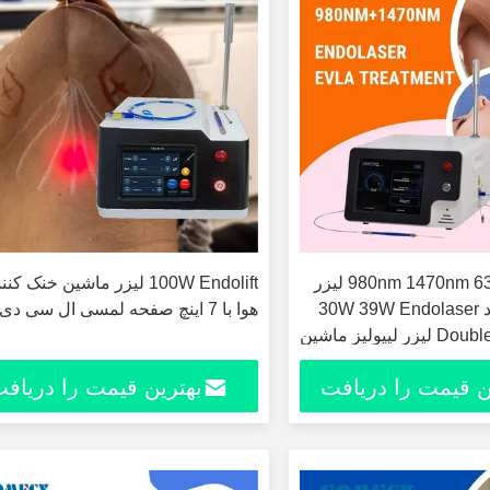
980nm 1470nm 635nm Endolift لیزر
100W Endolift لیزر ماشین خنک کن
ماشین قدرتمند 30W 39W Endolaser
هوا با 7 اینچ صفحه لمسی ال سی دی
یپولیز ماشین
ن قیمت را دریافت
بهترین قیمت را دریاف
کنید
کنید