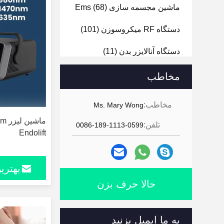
ماشین مجسمه سازی Ems
(68)
دستگاه RF میکروسوزن
(101)
دستگاه آنالایزر بدن
(11)
دستگاه آنالایزر صورت
(24)
مخاطب
دستگاه درم ابریژن هیدرا
(14)
مخاطب:
Ms. Mary Wong
دستگاه سوراخ کردن ناخن
(15)
تلفن:
0086-189-1113-0599
Endolift
بهتری
حالا حرف بزن
به ما ایمیل بزنید