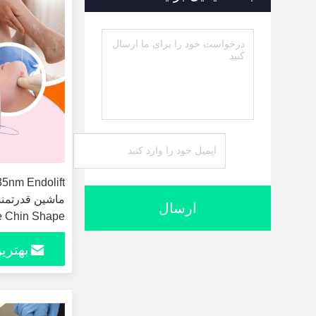
ارسال
Double Chin Shape لیزر ل
بهتری