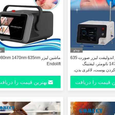
ویدئو
وی
دستگاه لیپولیز اندولیفت لیزر صورت 635
ماشين ليزر 470nm 635nm
نانومتر 980 1470 نانومتر، لیفتینگ
Endolift
دن پوست، لاغری بدن،
ولیفتینگ
ن قیمت را دریافت
بهترین قیمت را دریاف
کنید
کنید