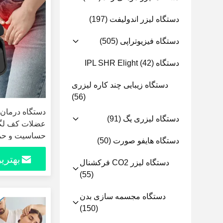
دستگاه لیزر اندولیفت
(197)
دستگاه فیزیوتراپی
(505)
دستگاه IPL SHR Elight
(42)
دستگاه زیبایی چند کاره لیزری
(56)
دستگاه درمان
دستگاه لیزری یگ
(91)
عضلات کف لگن
حساسیت و حما
دستگاه هایفو صورت
(50)
جنسی
بهتری
دستگاه لیزر CO2 فرکشنال
(55)
دستگاه مجسمه سازی بدن
(150)