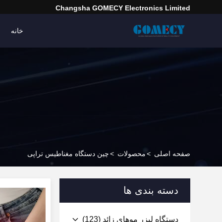
Changsha GOMECY Electronics Limited
خانه
صفحه اصلی
>
محصولات
>
چین دستگاه مغناطیس تراپی
دسته بندی ها
دستگاه لیزر موهای زائد
(123)