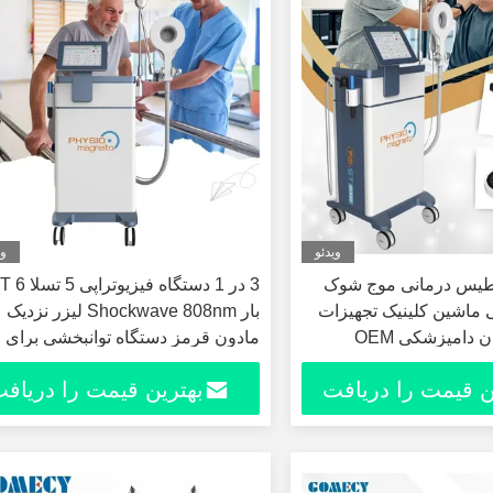
ویدئو
وی
طیس درمانی موج شوک
3 در 1 دستگاه فیزی
ی ماشین کلینیک تجهیزات
بار Shockwave 808nm لیزر نزدیک
 دامپزشکی OEM
مادون قرمز دستگاه توانبخشی برای
تسکین درد
ن قیمت را دریافت
بهترین قیمت را دریاف
کنید
کنید