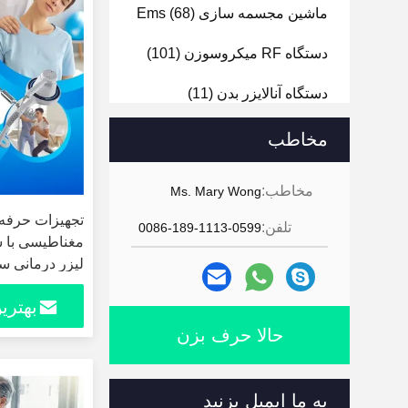
ماشین مجسمه سازی Ems
(68)
دستگاه RF میکروسوزن
(101)
دستگاه آنالایزر بدن
(11)
دستگاه آنالایزر صورت
(24)
مخاطب
دستگاه درم ابریژن هیدرا
(14)
مخاطب:
Ms. Mary Wong
دستگاه سوراخ کردن ناخن
(15)
تجهیزات حرفه 
تلفن:
0086-189-1113-0599
مغناطیسی با شد
لیزر درمانی س
بهتری
حالا حرف بزن
به ما ایمیل بزنید