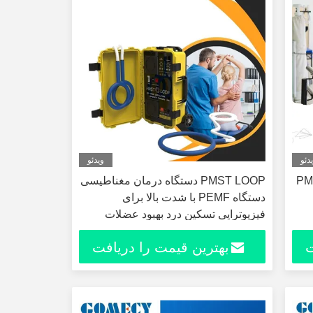
دئو
ویدئو
وتراپی 5 تسلا PMT 6
PMST LOOP دستگاه درمان مغناطیسی
دستگاه PEMF با شدت بالا برای
فیزیوتراپی تسکین درد بهبود عضلات
تجهیزات توانبخشی ورزشی OEM ODM
ت
بهترین قیمت را دریافت
کنید