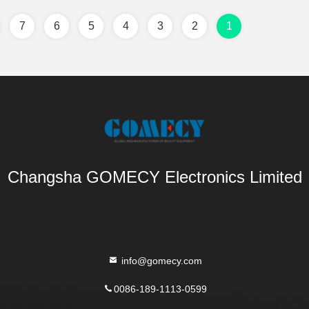
7
6
5
4
3
2
1
Changsha GOMECY Electronics Limited
info@gomecy.com
0086-189-1113-0599