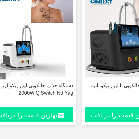
وی
وبي با ليزر پيکو ثانيه
دستگاه حذف خالکوبی لیزر پیکو لزر ب
2000W Q Switch Nd Yag
ن قیمت را دریافت
بهترین قیمت را دریاف
کنید
کنید