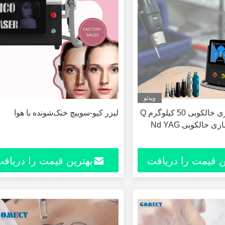
ویدئو
دستگاه پاکسازی خالکوبی 50 کیلوگرم Q
لیزر کیو-سوییچ خنک‌شونده با هوا
 خالکوبی Nd YAG
ن قیمت را دریافت
بهترین قیمت را دریاف
کنید
کنید