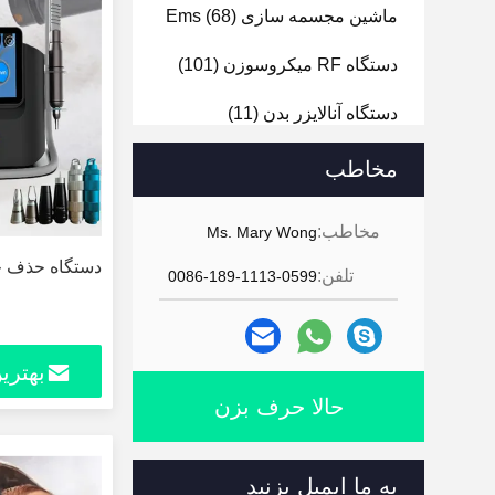
ماشین مجسمه سازی Ems
(68)
دستگاه RF میکروسوزن
(101)
دستگاه آنالایزر بدن
(11)
دستگاه آنالایزر صورت
(24)
مخاطب
دستگاه درم ابریژن هیدرا
(14)
مخاطب:
Ms. Mary Wong
دستگاه سوراخ کردن ناخن
(15)
دستگاه حذف خال کو
تلفن:
0086-189-1113-0599
بهتری
حالا حرف بزن
به ما ایمیل بزنید