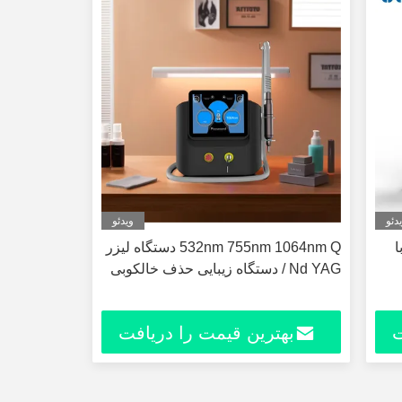
دئو
ویدئو
ا
532nm 755nm 1064nm Q دستگاه لیزر
Nd YAG / دستگاه زیبایی حذف خالکوبی
ت
بهترین قیمت را دریافت
کنید