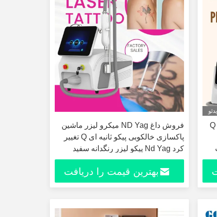
دئو
دستگاه لیزر پیکو با قدرت 2000 وات Q
فروش داغ ND Yag میکرو لیزر ماشین
پاکسازی خالکوبی پیکو ثانیه ای Q تغییر
کرد Nd Yag پیکو لیزر رنگدانه سفید
کننده پوست
ت
بهترین قیمت را دریافت
کنید