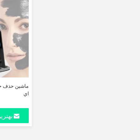
ماشين حذف خالک
اي
بهتری