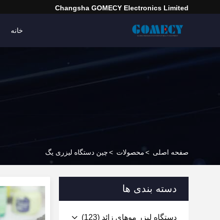
Changsha GOMECY Electronics Limited
خانه
صفحه اصلی
>
محصولات
>
چین دستگاه لیزری یگ
دسته بندی ها
دستگاه لیزر موهای زائد
(123)