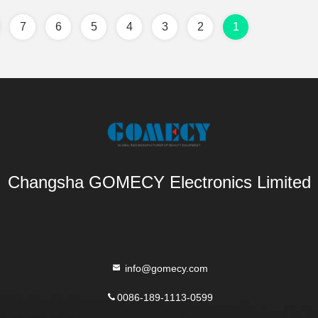
7
6
5
4
3
2
1
Changsha GOMECY Electronics Limited
info@gomecy.com
0086-189-1113-0599