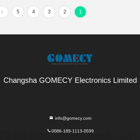
5
4
3
2
1
Changsha GOMECY Electronics Limited
info@gomecy.com
0086-189-1113-0599