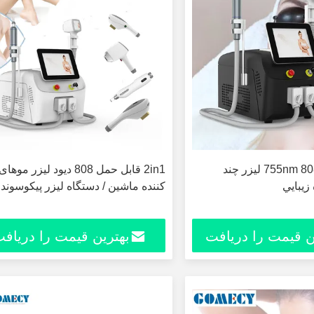
755nm 808nm 1064nm ليزر چند
2in1 قابل حمل 808 دیود لیزر م
زيبايي
کننده ماشین / دستگاه لیزر پیکوسوند
ن قیمت را دریافت
بهترین قیمت را دریاف
کنید
کنید