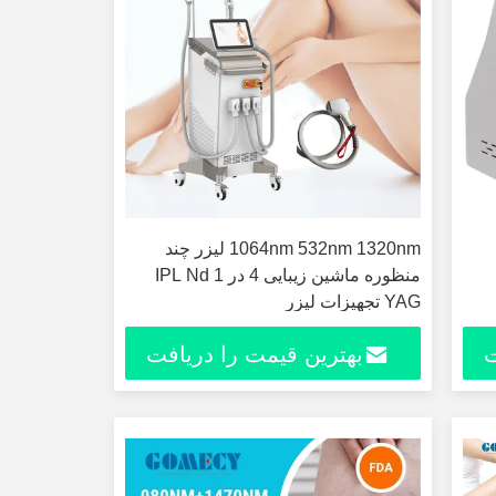
1064nm 532nm 1320nm لیزر چند
منظوره ماشین زیبایی 4 در 1 IPL Nd
YAG تجهیزات لیزر
ت
بهترین قیمت را دریافت
کنید