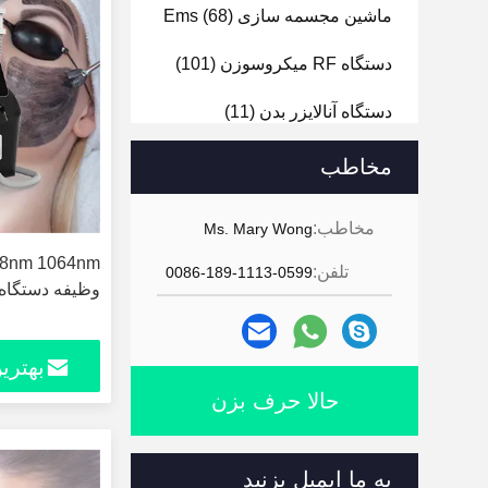
ماشین مجسمه سازی Ems
(68)
دستگاه RF میکروسوزن
(101)
دستگاه آنالایزر بدن
(11)
دستگاه آنالایزر صورت
(24)
مخاطب
دستگاه درم ابریژن هیدرا
(14)
مخاطب:
Ms. Mary Wong
دستگاه سوراخ کردن ناخن
(15)
تلفن:
0086-189-1113-0599
وظيفه دستگاه 
بهتری
حالا حرف بزن
به ما ایمیل بزنید