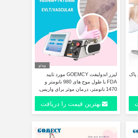
ویدئو
وهای پاک
لیزر اندولیفت GOEMCY مورد تایید
FDA با طول موج های 980 نانومتر و
1470 نانومتر، درمان موثر برای واریس،
هموروئید، کاهش چربی و سفت کردن
ت
بهترین قیمت را دریافت
پوست
کنید