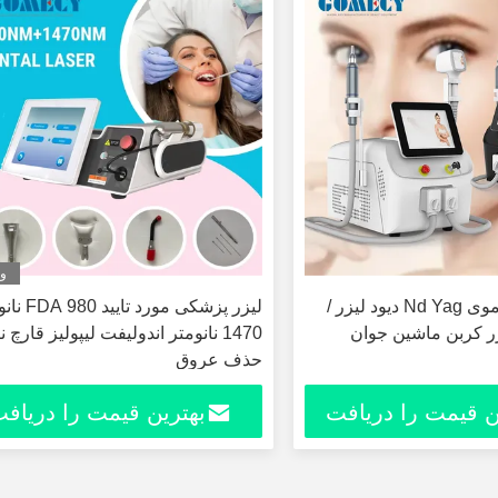
وی
دستگاه حذف موی Nd Yag دیود لیزر /
لیزر پزشکی مورد تا
2 در 1 لیزر کربن ماشین جوان
1470 نانومتر اندولیفت لیپولیز قارچ 
حذف عروق
ن قیمت را دریافت
بهترین قیمت را دریاف
کنید
کنید