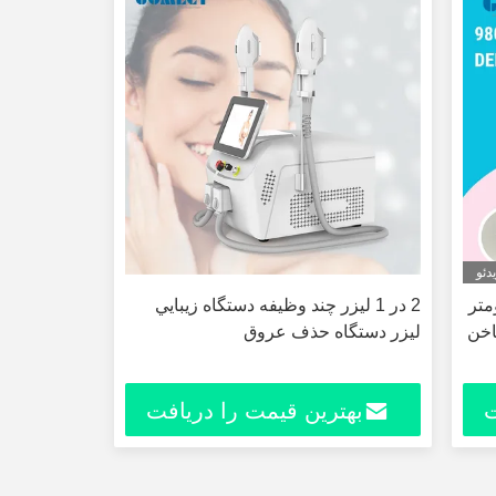
دئو
یید FDA 980 نانومتر
2 در 1 ليزر چند وظيفه دستگاه زيبايي
ناخن
ليزر دستگاه حذف عروق
ت
بهترین قیمت را دریافت
کنید