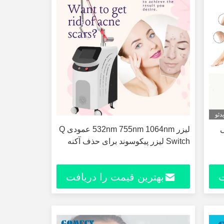
دئو
ی
لیزر 532nm 755nm 1064nm عمودی Q
Switch لیزر پیکوسوند برای حذف آکنه
ت
بهترین قیمت را دریافت
کنید