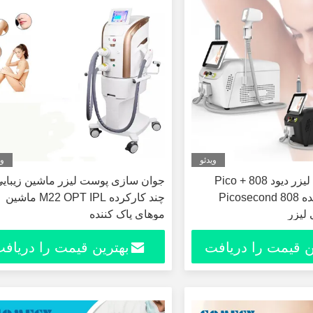
ویدئو
وی
2 در 1 دستگاه لیزر دیود Pico + 808
جوان سازی پوست لیزر ماشین زیبای
موهای پاک کننده Picosecond 808
چند کارکرده M22 OPT IPL ماشین
 لیزر
موهای پاک کننده
ن قیمت را دریافت
بهترین قیمت را دریاف
کنید
کنید