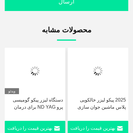
ارسال
محصولات مشابه
ویدئو
ی
دستگاه لیزر پیکو گومیسی
دستگاه پوست پوست ليزر
زی
پرو ND YAG برای درمان
Nd Yag Hollywood /
رنگدانه و زخم های صورت و
ماشين ليزري جوانه سياه
حذف خالکوبی
ریافت
بهترین قیمت را دریافت
بهترین قیمت را دریا