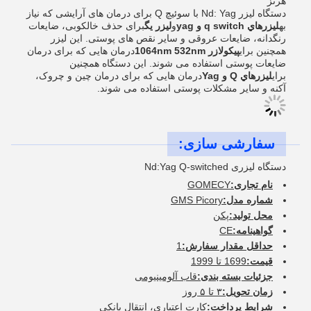
هرتز
دستگاه لیزر Nd: Yag با سوئیچ Q برای درمان های آرایشی که نیاز
به
ليزرهاي q switch و yag
و
لیزر یگ
برای حذف خالکوبی، ضایعات
رنگدانه، ضایعات عروقی و سایر نقص های پوستی. این لیزر
همچنین برای
پیکولازر 1064nm 532nm
درمان هایی که برای درمان
ضایعات پوستی استفاده می شوند. این دستگاه همچنین
برای
ليزرهاي Q و Yag
درمان هایی که برای درمان چین و چروک،
آکنه و سایر مشکلات پوستی استفاده می شوند.
سفارشی سازی:
دستگاه لیزری Nd:Yag Q-switched
نام تجاری:
GOMECY
شماره مدل:
GMS Picory
محل تولید:
پکن
گواهینامه:
CE
حداقل مقدار سفارش:
1
قیمت:
1699 تا 1999
جزئیات بسته بندی:
قاب آلومینیومی
زمان تحویل:
۳ تا ۵ روز
شرایط پرداخت:
کارت اعتباری، انتقال بانکی