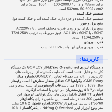
برای 755nm و 1064nm، 100-2000J / cm2 است؛ برای
532nm، 50-600J / cm2 است.
سیستم خنک کننده
سیستم خنک کننده دو جزء دارد، خنک کننده آب و خنک کننده هوا.
منبع برق و فیوز
منبع برق دارای دو ورودی قدرت مختلف است ، یا AC220V /
50HZ ، یا AC110V / 60HZ. فیوز مربوطه به ترتیب T5AL250V
و T10AL250V است.
قدرت ورودی
قدرت ورودی برای این واحد 2000VA است.
کاربردها:
در
دستگاه لیزری Nd:Yag Q-switched
از GOMECY یک دستگاه
کارآمد و قابل اعتماد است که طیف گسترده ای از برنامه های
کاربردی را ارائه می دهد.
نام تجاری
از GOMECY،
شماره مدل
از
GMS Picory، و
گواهی
با CE.
حداقل مقدار سفارش
1 است و
قیمت
از
سال 1699 تا 1999 می باشد.
قاب آلومینیومی
برای بسته بندی و می
تواند در
۳ تا ۵ روز
مشتریان می تونن با استفاده از
کارت
اعتباری
,
TT انتقال بانکی
یا روش های دیگر.
توانایی عرضه
از این
ماشین 300 عدد در ماه است. این ماشین دارای یک
اندازه
از
60*55*51 سانتی متر
قدرت
از 2000W،
اندازه نقطه
از 2 تا 10 میلی
متر و
نوع لیزر
از لیزر Nd:Yag Q-Switched با یک
فرکانس
از 1 تا 10