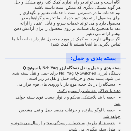
آگاه است و می تواند در راه اندازی کمک کند، رفع مشکل و حل
هر گونه مشکل دیگری که ممکن است داشته باشید.
تیم خدمات ما در دسترس است تا خدمات تعمیر و نگهداری را
برای محصول ارائه دهد. تیم خدمات ما تجربه و گواهینامه در
محصول دارد و می تواند خدمات سریع و قابل اعتماد را ارائه
دهد.ما همچنین یک ضمانت بر روی محصول را برای آرامش ذهن
بیشتر ارائه می دهیم.
اگر سوالی دارید یا به کمک در مورد محصول نیاز دارید، لطفاً با ما
تماس بگیرید. ما اینجا هستیم تا کمک کنیم!
بسته بندی و حمل:
بسته بندی و حمل و نقل دستگاه لیزر Nd: Yag با سوئیچ Q
دستگاه لیزری Nd: Yag Q-Switched برای حمل و نقل بسته بندی
می شود. بسته بندی و جزئیات حمل و نقل در زیر است:
دستگاه را در یک جعبه موج دار با ورودی های فوم قرار می
دهند تا حداکثر حفاظت را تضمین کنند.
جعبه با بند پلاستیکی محکم و با نوار چسب قوی بسته خواهد
شد.
جعبه با لوگو سازنده و جزئیات مقصد حمل و نقل مشخص
خواهد شد.
جعبه ها از طريق يه خدمات رسيدگي معتبر ارسال مي شوند و
در طول سفر پيگيري مي شوند