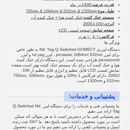
قدرت عرضه:
300تا در ماه
طول موج:
755nm & 1064nm & 532nm & 1320nm
سیستم خنک کننده:
خنک کننده هوا + خنک کننده آب
انرژی:
100-2000J
صفحه نمایش:
صفحه لمسی LCD
فرکانس:
۱ تا ۱۰ هرتز
ویژگی ها
دستگاه لیزری Nd: Yag Q-Switched GOMECY به طور خاص
برای لیزر picolaser 1064nm 532nm ، لیزر nd yag و لیزر
picosecond طراحی شده است. این دستگاه دارای خنک کننده
هوا و خنک کننده آب برای یک سیستم خنک کننده بهتر است,صفحه
نمایش لمسی LCD قابل تنظیم و انرژی قابل تنظیم از 100-
2000J. دارای فرکانس 1-10Hz و طول موج 755nm، 1064nm،
532nm و 1320nm است.
پشتیبانی و خدمات:
ما پشتیبانی فنی و خدمات را برای دستگاه لیزر Q-Switched Nd:
Yag ارائه می دهیم.
تیم پشتیبانی فنی ما در دسترس است تا به هر سوالی که ممکن
است در مورد محصول داشته باشید پاسخ دهد. ما 24/7 چت زنده،
ایمیل و پشتیبانی تلفنی را ارائه می دهیم.تیم ما در مورد محصول