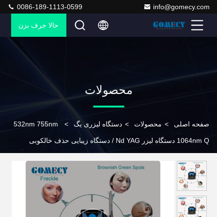
0086-189-1113-0599
info@gomecy.com
حالا حرف بزن
محصولات
صفحه اصلی
>
محصولات
>
دستگاه لیزری یگ
>
532nm 755nm
1064nm Q دستگاه لیزر Nd YAG / دستگاه زیبایی حذف خالکوبی