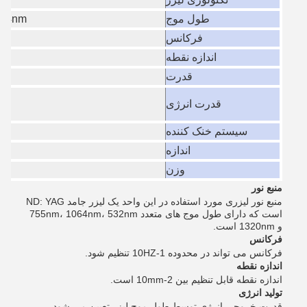
طول موج
nm ((4
فرکانس
اندازه نقطه
قدرت
قدرت انرژی
سیستم خنک کننده
اندازه
وزن
منبع نور
منبع نور لیزری مورد استفاده در این واحد یک لیزر جامد ND: YAG
است که دارای طول موج های متعدد 755nm، 1064nm، 532nm
و 1320nm است.
فرکانس
فرکانس می تواند در محدوده 1-10HZ تنظیم شود.
اندازه نقطه
اندازه نقطه قابل تنظیم بین 2-10mm است.
تولید انرژی
قدرت خروجی انرژی توسط طول موج لیزر تعیین می شود.