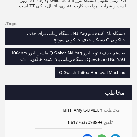
A5: زمان تحویل دستگاه لیزر Nd: Yag Q-switched 3-5 روز
است و شرایط پرداخت کارت اعتباری، انتقال بانکی TT است.
Tags:
دستگاه پاک کننده تاتو Nd Yag,دستگاه زیبایی برای حذف
خالکوبی,Q دستگاه حذف خالکوبی سوئیچ
سیستم حذف تاتو با لیزر Q Switch Nd Yag,ماشین لیزر 1064nm
Q Switched Nd YAG,دستگاه زیبایی پاک کننده خالکوبی CE
Q Switch Tattoo Removal Machine
مخاطب
مخاطب:
Miss. Amy GOMECY
تلفن:
+8617763709899