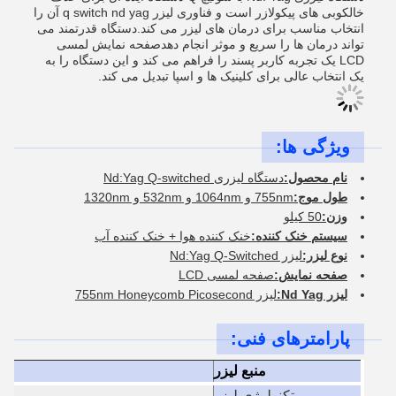
خالکوبی های پیکولازر است و فناوری لیزر q switch nd yag آن را
انتخاب مناسب برای درمان های لیزر می کند.دستگاه قدرتمند می
تواند درمان ها را سریع و موثر انجام دهدصفحه نمایش لمسی
LCD یک تجربه کاربر پسند را فراهم می کند و این دستگاه را به
یک انتخاب عالی برای کلینیک ها و اسپا تبدیل می کند.
ویژگی ها:
نام محصول:
دستگاه لیزری Nd:Yag Q-switched
طول موج:
755nm و 1064nm و 532nm و 1320nm
وزن:
50 کیلو
سیستم خنک کننده:
خنک کننده هوا + خنک کننده آب
نوع لیزر:
لیزر Nd:Yag Q-Switched
صفحه نمایش:
صفحه لمسی LCD
ليزر Nd Yag:
ليزر 755nm Honeycomb Picosecond
پارامترهای فنی:
منبع لیزر
تکنولوژی لیزر