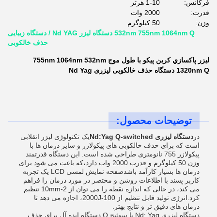
فرکانس:
1-10 هرتز
قدرت:
2000 وات
وزن:
50 کیلوگرم
532nm 755nm 1064nm Q دستگاه لیزر Nd YAG / دستگاه زیبایی
حذف خالکوبی
ليزر پاکسازي کربن پيکو با طول موج 755nm 1064nm 532nm
1320nm Q دستگاه حذف خالکوبی ليزری Nd Yag
توضیحات محصول:
در
دستگاه لیزری Nd:Yag Q-switched
یک تکنولوژی لیزر انقلابی
است که برای حذف خالکوبی های پیکولازر و سایر درمان ها با
پیکولازر 755 نانومتری طراحی شده است. این دستگاه قدرتمند
وزن 50 کیلوگرم و قدرت 2000 وات دارد،که باعث می شود برای
درمان ها بسیار کارآمد باشدصفحه نمایش لمسی LCD یک تجربه
کاربر پسند با اطلاعات روشن و مختصر در مورد درمان را فراهم
می کند، در حالی که اندازه نقطه را می توان از 2-10mm تنظیم
کرد.انرژی تولید قابل تنظیم از 100-2000J، اجازه می دهد تا
درمان های دقیق تر و نتایج بهتر.
دستگاه لیزری Nd: Yag با سوئیچ Q دستگاه ایده آل برای حذف