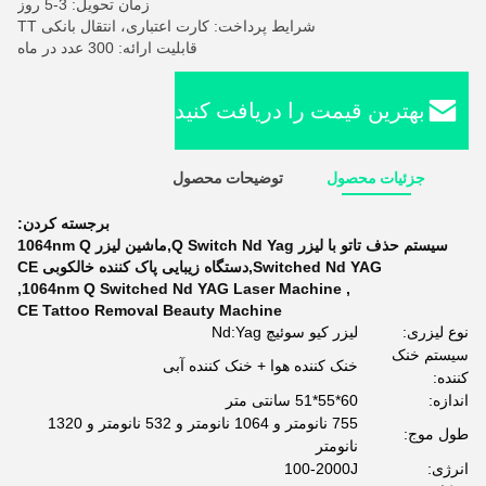
زمان تحویل: 3-5 روز
شرایط پرداخت: کارت اعتباری، انتقال بانکی TT
قابلیت ارائه: 300 عدد در ماه
بهترین قیمت را دریافت کنید
جزئیات محصول
توضیحات محصول
برجسته کردن:
سیستم حذف تاتو با لیزر Q Switch Nd Yag,ماشین لیزر 1064nm Q
Switched Nd YAG,دستگاه زیبایی پاک کننده خالکوبی CE
,
1064nm Q Switched Nd YAG Laser Machine
,
CE Tattoo Removal Beauty Machine
نوع لیزری:
لیزر کیو سوئیچ Nd:Yag
سیستم خنک
خنک کننده هوا + خنک کننده آبی
کننده:
اندازه:
60*55*51 سانتی متر
755 نانومتر و 1064 نانومتر و 532 نانومتر و 1320
طول موج:
نانومتر
انرژی:
100-2000J