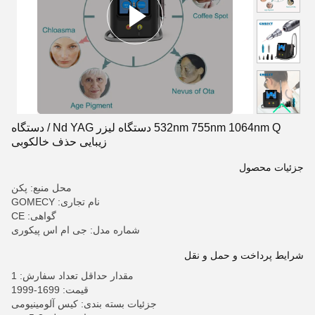
532nm 755nm 1064nm Q دستگاه لیزر Nd YAG / دستگاه
زیبایی حذف خالکوبی
جزئیات محصول
محل منبع: پکن
نام تجاری: GOMECY
گواهی: CE
شماره مدل: جی ام اس پیکوری
شرایط پرداخت و حمل و نقل
مقدار حداقل تعداد سفارش: 1
قیمت: 1699-1999
جزئیات بسته بندی: کیس آلومینیومی