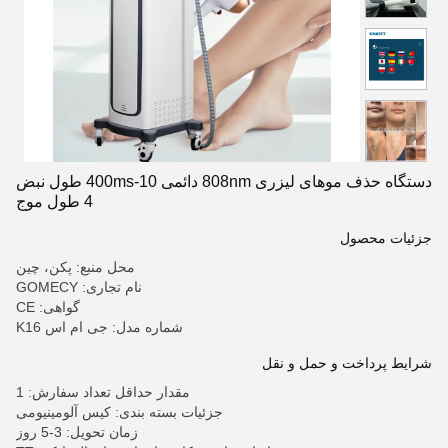
دستگاه حذف موهای لیزری 808nm دائمی 10-400ms طول نبض
4 طول موج
جزئیات محصول
محل منبع: پکن، چین
نام تجاری: GOMECY
گواهی: CE
شماره مدل: جی ام اس K16
شرایط پرداخت و حمل و نقل
مقدار حداقل تعداد سفارش: 1
جزئیات بسته بندی: کیس آلومینیومی
زمان تحویل: 3-5 روز