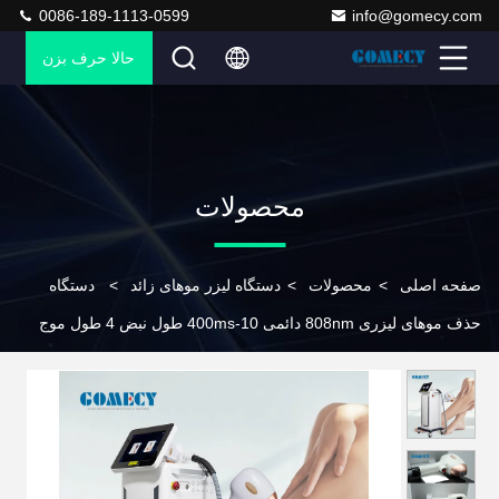
0086-189-1113-0599
info@gomecy.com
حالا حرف بزن
محصولات
صفحه اصلی
>
محصولات
>
دستگاه لیزر موهای زائد
>
دستگاه
حذف موهای لیزری 808nm دائمی 10-400ms طول نبض 4 طول موج