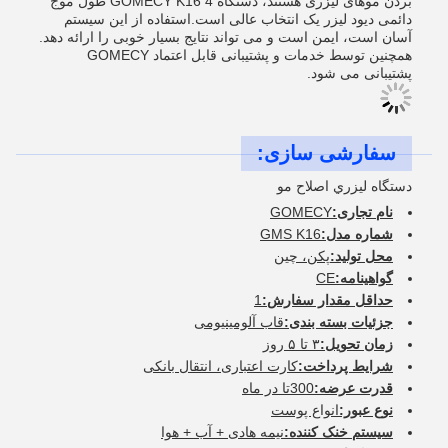
بردن موهای لیزری هستند، دستگاه GOMECY K16 4 طول موج
دائمی دیود لیزر یک انتخاب عالی است.استفاده از اين سيستم
آسان است، ایمن است و می تواند نتایج بسیار خوبی را ارائه دهد.
همچنین توسط خدمات و پشتیبانی قابل اعتماد GOMECY
پشتیبانی می شود.
سفارشی سازی:
دستگاه ليزري اصلاح مو
نام تجاری:
GOMECY
شماره مدل:
GMS K16
محل تولید:
پکن، چین
گواهینامه:
CE
حداقل مقدار سفارش:
1
جزئیات بسته بندی:
قاب آلومینیومی
زمان تحویل:
۳ تا ۵ روز
شرایط پرداخت:
کارت اعتباری، انتقال بانکی
قدرت عرضه:
300تا در ماه
نوع عبور:
انواع پوست
سیستم خنک کننده:
نیمه هادی + آب + هوا