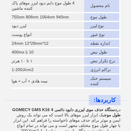
4 طول موج دایم دیود لیزر موهای پاک
نام محصول
کننده ماشین
طول موج
755nm 808nm 1064nm 940nm
نوع لیزر
لیزر دیود
نوع عبور
انواع پوست
اندازه نقطه
12*24mm 12*28mm
طول نبض
10 تا 400ms
نرخ تکرار نبض
۱ تا ۱۰ هرتز
تراکم انرژی
1-200J/cm2
سیستم خنک
نیمه هادی + آب + هوا
کننده
کاربردها:
در
دستگاه حذف موی ليزری دایود دائمی GOMECY GMS K16 4
طول موج
یک ابزار لیزر موهای بالا است که می تواند یک روش
ایمن و موثر برای حذف موهای ناخواسته را فراهم کند. این ابزار
با چهار طول موج مختلف مجهز است و می تواند در تمام انواع
پوست استفاده شود.چگالی انرژی می تواند از 1-200J/cm2