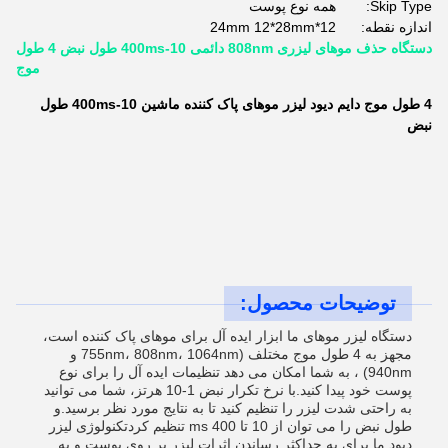
Skip Type:
همه نوع پوست
اندازه نقطه:
12*24mm 12*28mm
دستگاه حذف موهای لیزری 808nm دائمی 10-400ms طول نبض 4 طول
موج
4 طول موج دایم دیود لیزر موهای پاک کننده ماشین 10-400ms طول
نبض
توضیحات محصول:
دستگاه لیزر موهای ما ابزار ایده آل برای موهای پاک کننده است،
مجهز به 4 طول موج مختلف (755nm، 808nm، 1064nm و
940nm) ، به شما امکان می دهد تنظیمات ایده آل را برای نوع
پوست خود پیدا کنید.با نرخ تکرار نبض 1-10 هرتز، شما می توانید
به راحتی شدت لیزر را تنظیم کنید تا به نتایج مورد نظر برسید.و
طول نبض را می توان از 10 تا 400 ms تنظیم کردتکنولوژی لیزر
دیود ما برای به حداکثر رساندن اثرات لیزر بر روی پوست و به