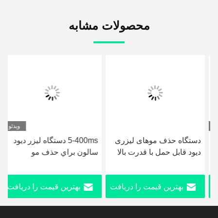
محصولات مشابه
ویدئو
دستگاه حذف موهای لیزری
5-400ms دستگاه ليزر ديود
دیود قابل حمل با قدرت بالا
سالون براي حذف مو
755nm 808nm 1064nm 3
3000W قدرت ورودي
طول موج
بهترین قیمت را دریافت
بهترین قیمت را دریافت
کنید
کنید