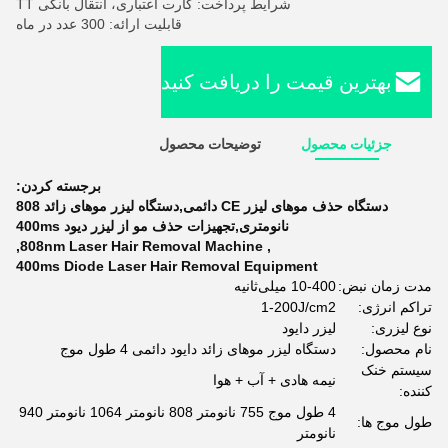
شرایط پرداخت: کارت اعتباری، انتقال بانکی TT
قابلیت ارائه: 300 عدد در ماه
بهترین قیمت را دریافت کنید
جزئیات محصول
توضیحات محصول
برجسته کردن:
دستگاه حذف موهای لیزر CE دائمی,دستگاه لیزر موهای زائد 808
نانومتری,تجهیزات حذف مو از لیزر دیود 400ms
,
808nm Laser Hair Removal Machine
,
400ms Diode Laser Hair Removal Equipment
مدت زمان نبض:
10-400 میلی‌ثانیه
تراکم انرژی:
1-200J/cm2
نوع لیزری:
لیزر دایود
نام محصول:
دستگاه لیزر موهای زائد دایود دائمی 4 طول موج
سیستم خنک
نیمه هادی + آب + هوا
کننده:
4 طول موج 755 نانومتر 808 نانومتر 1064 نانومتر 940
طول موج ها:
نانومتر