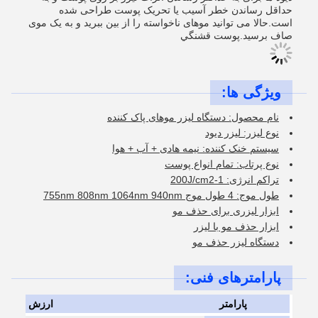
حداقل رساندن خطر آسیب یا تحریک پوست طراحی شده
است.حالا می توانید موهای ناخواسته را از بین ببرید و به یک موی
صاف برسید.پوست قشنگي
ویژگی ها:
نام محصول: دستگاه لیزر موهای پاک کننده
نوع لیزر: لیزر دیود
سیستم خنک کننده: نیمه هادی + آب + هوا
نوع پرتاب: تمام انواع پوست
تراکم انرژی: 1-200J/cm2
طول موج: 4 طول موج 755nm 808nm 1064nm 940nm
ابزار لیزری برای حذف مو
ابزار حذف مو با لیزر
دستگاه لیزر حذف مو
پارامترهای فنی:
پارامتر
ارزش