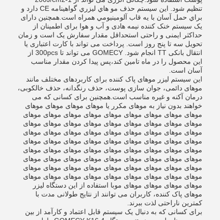
تنظیم شود. اين سيستم حذف مو هاي ليزري گواهينامه CE دارد و
براي حمل آسان با يه قاب آلومينيومي همراه است.همچنین دارای
یک سیستم خنک کننده نیمه هادی و آب و هوا برای اطمینان از
حداکثر ایمنی و راحتی استحداقل مقدار سفارش یک است و زمان
تحویل سه تا پنج روز است. پرداخت می تواند با کارت اعتباری یا
انتقال بانکی TT انجام شود. GOMECY می تواند تا 300pcs از
این محصول را در ماه تامین کند،پس پیدا کردن مقدار مناسب
آسان است.
این سیستم لیزر موهای پاک کننده برای کاربردهای مختلف مانند
موهای دائمی، جوان سازی پوست، حذف رنگدانه، حذف خالکوبی،
درمان آکنه و غیره مناسب است.همچنین برای کسانی که می
خواهند بدون نیاز به موهای مکرر یا موهای موهای موهای موهای
موهای موهای موهای موهای موهای موهای موهای موهای موهای
موهای موهای موهای موهای موهای موهای موهای موهای موهای
موهای موهای موهای موهای موهای موهای موهای موهای موهای
موهای موهای موهای موهای موهای موهای موهای موهای موهای
موهای موهای موهای موهای موهای موهای موهای موهای موهای
موهای موهای موهای موهای موهای موهای موهای موهای موهای
موهای موهای موهای موهای موهای موهای موهای موهای موهای
موهای موهای موهای موهای موهای موهای موهای موهای موهای
موهای موهای موهای موهای موبا استفاده از این دستگاه لیزر
موهای پاک کننده، کاربران می توانند از نتایج طولانی مدت با
کمترین ناراحتی لذت ببرند.
برای کسانی که به دنبال یک سیستم قابل اعتماد و کارآمد از بین