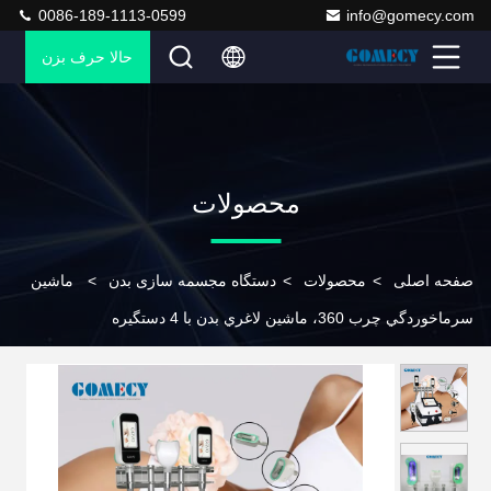
0086-189-1113-0599
info@gomecy.com
حالا حرف بزن
محصولات
صفحه اصلی
>
محصولات
>
دستگاه مجسمه سازی بدن
>
ماشين
سرماخوردگي چرب 360، ماشين لاغري بدن با 4 دستگيره