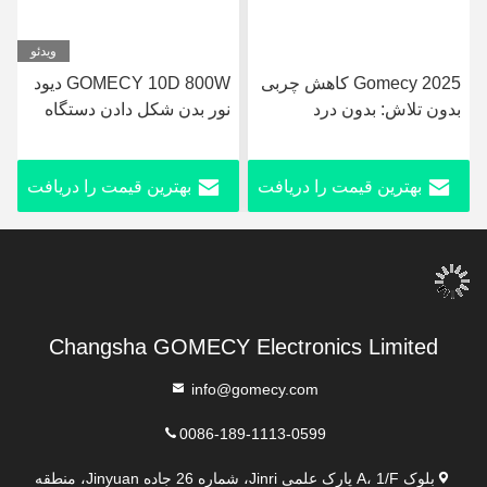
ویدئو
GOMECY 10D 800W دیود
دستگاه ماساژ لیپو، دستگاه
نور بدن شکل دادن دستگاه
لاغری دیود لیزری با 8 بادل
تحریک عضلانی برای لاغری
زیبایی بدون لمس 7 تسلا
بهترین قیمت را دریافت
بهترین قیمت را دریافت
Hiemt
کنید
کنید
Changsha GOMECY Electronics Limited
info@gomecy.com
0086-189-1113-0599
بلوک A، 1/F پارک علمی Jinri، شماره 26 جاده Jinyuan، منطقه