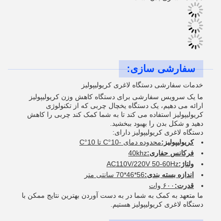
سفارشی سازی:
خدمات سفارشی دستگاه لاغری کریولیپولیز
ما یک سرویس سفارشی برای دستگاه کاهش وزن کریولیپولیز
ارائه می دهیم، یک دستگاه یخچال چربی که از تکنولوژی
کریولیپولیز استفاده می کند تا به شما کمک کند چربی را کاهش
دهید و شکل بدن را بهبود ببخشید.
دستگاه لاغری کریولیپولیز دارای:
کریولیپولیز:
محدوده دمای -10°C تا 10°C
فرکانس حفاری:
40khz
ولتاژ:
AC110V/220V 50-60Hz
اندازه بسته بندی:
56*46*70 سانتی متر
قدرت:
۶۰۰ وات
ما متعهد به کمک به شما در به دست آوردن بهترین نتایج ممکن با
دستگاه لاغری کریولیپولیز هستیم.