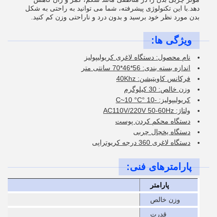
دهد.با اين تکنولوژی پیشرفته، شما می توانید به راحتی به شکل
بدن مورد نظر خود برسید و بدون درد و ناراحتی وزن کم کنید.
ویژگی ها:
نام محصول: دستگاه لاغری کریولیپولیز
اندازه بسته بندی: 56*46*70 سانتی متر
فرکانس کاویتیشن: 40Khz
وزن خالص: 30 کیلوگرم
کریولیپولیز: -10 °C~10 °C
ولتاژ: AC110V/220V 50-60Hz
دستگاه محکم کردن پوست
دستگاه یخچال چربی
دستگاه لاغری 360 درجه کریوتراپی
پارامترهای فنی:
پارامتر
وزن خالص
قدرت