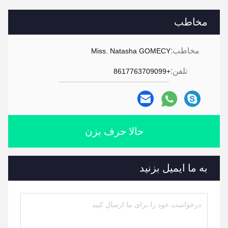
مخاطب
مخاطب:
Miss. Natasha GOMECY
تلفن:
+8617763709099
حالا حرف بزن
به ما ایمیل بزنید