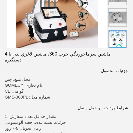
ماشين سرماخوردگي چرب 360، ماشين لاغري بدن با 4
دستگيره
جزئیات محصول
محل منبع: چین
نام تجاری: GOMECY
گواهی: CE
شماره مدل: GMS-360P1
شرایط پرداخت و حمل و نقل
مقدار حداقل تعداد سفارش: 1
جزئیات بسته بندی: جعبه آلومینیومی
زمان تحویل: 5-7 روز