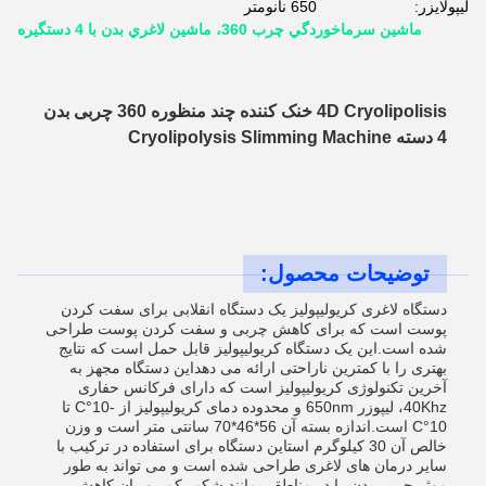
لیپولایزر:
650 نانومتر
ماشين سرماخوردگي چرب 360، ماشين لاغري بدن با 4 دستگيره
4D Cryolipolisis خنک کننده چند منظوره 360 چربی بدن
4 دسته Cryolipolysis Slimming Machine
توضیحات محصول:
دستگاه لاغری کریولیپولیز یک دستگاه انقلابی برای سفت کردن
پوست است که برای کاهش چربی و سفت کردن پوست طراحی
شده است.این یک دستگاه کریولیپولیز قابل حمل است که نتایج
بهتری را با کمترین ناراحتی ارائه می دهداین دستگاه مجهز به
آخرین تکنولوژی کریولیپولیز است که دارای فرکانس حفاری
40Khz، لیپوزر 650nm و محدوده دمای کریولیپولیز از -10°C تا
10°C است.اندازه بسته آن 56*46*70 سانتی متر است و وزن
خالص آن 30 کیلوگرم استاین دستگاه برای استفاده در ترکیب با
سایر درمان های لاغری طراحی شده است و می تواند به طور
موثر چربی بدن را در مناطقی مانند شکم، کمر و ران کاهش