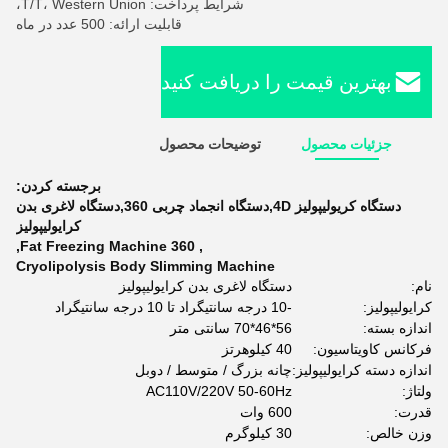
شرایط پرداخت: T/T، Western Union،
قابلیت ارائه: 500 عدد در ماه
بهترین قیمت را دریافت کنید
جزئیات محصول
توضیحات محصول
برجسته کردن:
دستگاه کریولیپولیز 4D,دستگاه انجماد چربی 360,دستگاه لاغری بدن
کرایولیپولیز
,
360 Fat Freezing Machine
,
Cryolipolysis Body Slimming Machine
نام:
دستگاه لاغری بدن کرایولیپولیز
کرایولیپولیز:
-10 درجه سانتیگراد تا 10 درجه سانتیگراد
اندازه بسته:
56*46*70 سانتی متر
فرکانس کاویتاسیون:
40 کیلوهرتز
اندازه دسته کرایولیپولیز:
چانه بزرگ / متوسط ​​/ دوبل
ولتاژ:
AC110V/220V 50-60Hz
قدرت:
600 وات
وزن خالص:
30 کیلوگرم