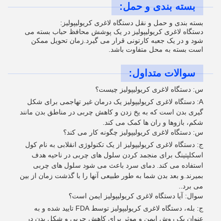
بسته بندی و حمل:
بسته بندی و حمل و نقل دستگاه لاغری کریولیپولیز:
دستگاه لاغری کریولیپولیز در یک پوشش محافظ حباب بسته می
شود و در یک جعبه کارتونی قرار می گیرد.زمان تحویل ممکن
است بسته به محل متفاوت باشد.
سوالات متداول:
س: دستگاه لاغری کریولیپولیز چیست؟
A: دستگاه لاغری کریولیپولیز یک درمان غیر تهاجمی برای شکل
گیری بدن است که به یخ زدن و کاهش چربی در مناطق بدن مانند
شکم، بازوها و ران ها کمک می کند.
س: دستگاه لاغری کریولیپولیز چگونه کار می کند؟
ج: دستگاه لاغری کریولیپولیز از یک تکنولوژی انقلابی به نام کول
اسکلپتینگ برای منجمد کردن سلول های چربی در ناحیه هدف
استفاده می کند. دمای سرد باعث می شود سلول های چربی
بمیرند.و بعد بدن شما به طور طبیعی آنها را با گذشت زمان از بین
می برد..
سوال: آیا دستگاه لاغری کریولیپولیز ایمن است؟
ج: بله، دستگاه لاغری کریولیپولیز توسط FDA تایید شده و به
عنوان یک روش ایمن و موثر برای کاهش چربی و شکل بدن در