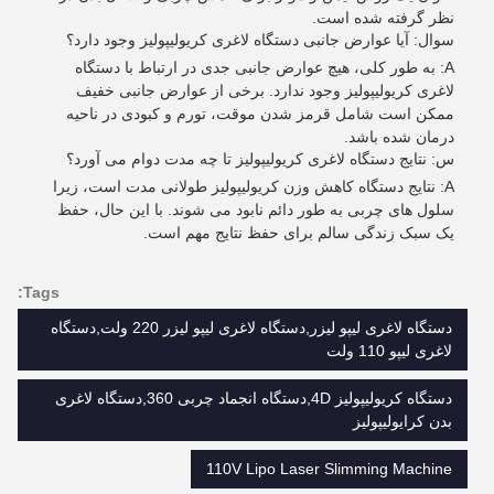
نظر گرفته شده است.
سوال: آیا عوارض جانبی دستگاه لاغری کریولیپولیز وجود دارد؟
A: به طور کلی، هیچ عوارض جانبی جدی در ارتباط با دستگاه
لاغری کریولیپولیز وجود ندارد. برخی از عوارض جانبی خفیف
ممکن است شامل قرمز شدن موقت، تورم و کبودی در ناحیه
درمان شده باشد.
س: نتایج دستگاه لاغری کریولیپولیز تا چه مدت دوام می آورد؟
A: نتایج دستگاه کاهش وزن کریولیپولیز طولانی مدت است، زیرا
سلول های چربی به طور دائم نابود می شوند. با این حال، حفظ
یک سبک زندگی سالم برای حفظ نتایج مهم است.
Tags:
دستگاه لاغری لیپو لیزر,دستگاه لاغری لیپو لیزر 220 ولت,دستگاه
لاغری لیپو 110 ولت
دستگاه کریولیپولیز 4D,دستگاه انجماد چربی 360,دستگاه لاغری
بدن کرایولیپولیز
110V Lipo Laser Slimming Machine