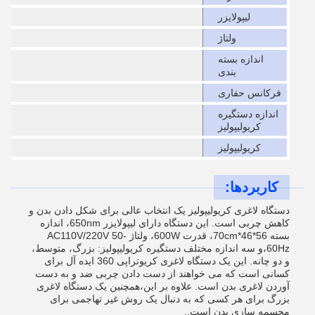
لیپولایزر
ولتاژ
اندازه بسته
بندی
فرکانس حفاری
اندازه دستگیره
کریولیپولیز
کریولیپولیز
کاربردها:
دستگاه لاغری کریولیپولیز یک انتخاب عالی برای شکل دادن بدن و
کاهش چربی است. این دستگاه دارای لیپولایزر 650nm، اندازه
بسته 56*46*70cm، قدرت 600W، ولتاژ AC110V/220V 50-
60Hz،و سه اندازه مختلف دستگیره کریولیپولیز: بزرگ، متوسط،
و دو چانه. این یک دستگاه لاغری کریوتراپی 360 ایده آل برای
کسانی است که می خواهند از دست دادن چربی ضد و به دست
آوردن لاغری بدن است. علاوه بر این،همچنین یک دستگاه لاغری
بزرگ برای هر کسی که به دنبال یک روش غیر تهاجمی برای
مجسمه سازی بدن است..