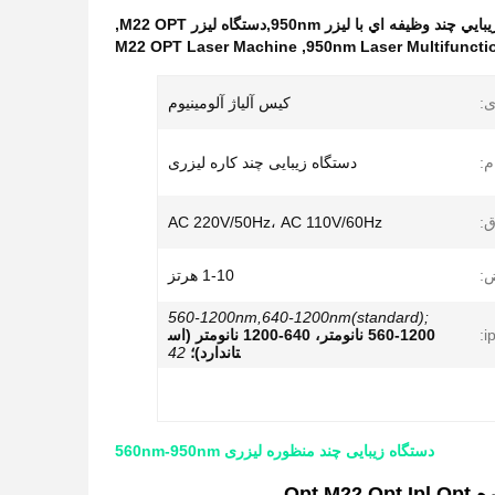
,
M22 OPT Laser Machine
,
950nm Laser Multifuncti
ی:
کیس آلیاژ آلومینیوم
م:
دستگاه زیبایی چند کاره لیزری
ق:
AC 220V/50Hz، AC 110V/60Hz
ض:
1-10 هرتز
560-1200nm,640-1200nm(standard);
560-1200 نانومتر، 640-1200 نانومتر (اس
تاندارد)؛
42
دستگاه زیبایی چند منظوره لیزری 560nm-950nm