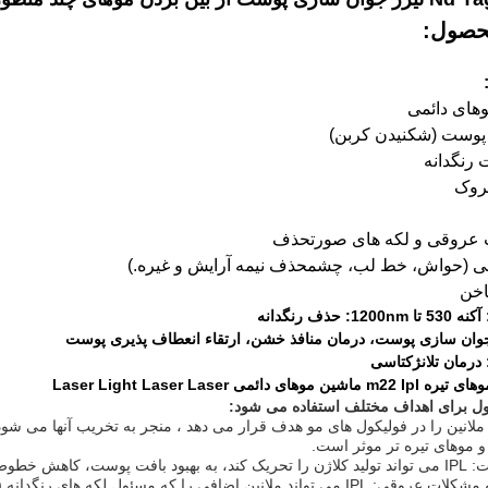
حصول:
 عروقی و لکه های صورت
حذف
حذف نیمه آرایش و غیره.)
. حذف مو: IPL ملانین را در فولیکول های مو هدف قرار می دهد ، منجر به تخریب آنها م
موهای تیره تر موثر است.
3رنگدانه سازی و مشکلات عروقی: IPL می تواند ملانین اضافی را که مسئول