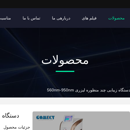
محصولات
فیلم های
دربارهی ما
تماس با ما
مناسبت
محصولات
ستگاه زیبایی چند منظوره لیزری 560nm-950nm
دستگاه زیب
جزئیات محصول