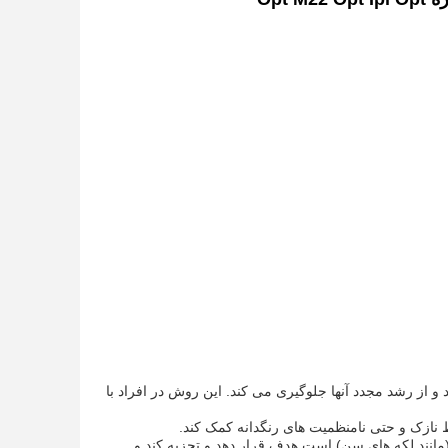
ی شود و از رشد مجدد آنها جلوگیری می کند. این روش در افراد با
 لکه های رنگدانه (مانند لکه های سن) است هدف قرار دهد و تجزیه کند و