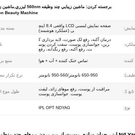
برجسته کردن:
ماشين زيبايي چند وظيفه 560nm ليزري,ماشين زيبايي چند وظيفه اي با ليزر 950nm,دستگاه لیزر M22 OPT
on Beauty Machine
صفحه نمایش لمسی LCD واقعی 8.4 اینچ
مايش:
بسته بند
ی (عملکرد هوشمند)
درمان آکنه، رفع لک صورت، لایه برداری ک
لکرد:
ربن، جوانسازی پوست، سفت کردن پوس
نا
ت، رفع آکنه، رفع رنگدانه، رفع
ننده:
تماس خنک کننده + آب + هوا
منبع بر
طیف):
650-950 نانومتر/560-950 نانومتر
نرخ تکرار نب
مراقبت از پوست، رفع موهای زائد، لیفت
تابع 1:
طول موج ipl:
پوست. جوانسازی پوست
نوع:
IPL OPT NDYAG