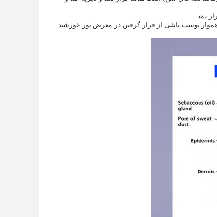
خطوط نازک و رنگ ناهموار پوست ناشی از قرار گرفتن در معرض نور خورشید