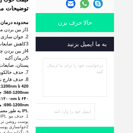
توضیحات م
حالا حرف بزن
محدوده درمان:
1از بین بردن موهای دائمی
2. جوان سازی پوست (شکنیدن کربن)
به ما ایمیل بزنید
3کاهش ضایعات رنگدانه
4از بین بردن چروک
5درمان آکنه
پستان، ضایعات
7. حذف خالکوبی (حواش، خط لب، چشم
8. حذف قارچ ناخن
420 تا 1200nm: آکنه 530 تا 1200nm: حذف رنگدانه
560-1200nm: جوان سازی پوست، درمان منافذ خشن، ارتقاء انعطاف پذیری پوست
۶۴۰ تا ۱۲۰۰nm: درمان تلانژکتاسی
690-1200nm: موهای تیره m22 Ipl ماشین موهای دائمی Laser Light Laser Laser
IPL به طور معمول برای اهداف مختلف استفاده می شود:
1
پوست روشن تر و 
2جوانسازی پوست: IPL می تواند تولید کلاژن را تحریک کند، به بهبود بافت پوست، کاهش خطوط نازک و حتی نامنظمیت های رنگدانه کمک کند.