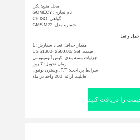
محل منبع: پکن
نام تجاری: GOMECY
گواهی: CE ISO
شماره مدل: GMS M22
حمل و نقل
مقدار حداقل تعداد سفارش: 1
قیمت: US $1300- 2500.00/ Set
جزئیات بسته بندی: کیس آلومینیومی
زمان تحویل: 7 روز
شرایط پرداخت: T/T، وسترن یونیون
قابلیت ارائه: 200 واحد در ماه
یمت را دریافت کنید