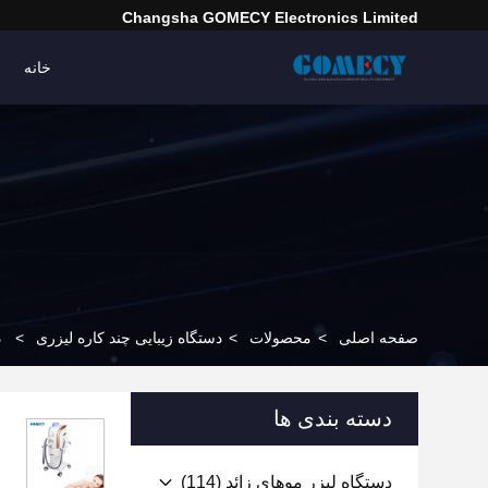
Changsha GOMECY Electronics Limited
خانه
صفحه اصلی
>
محصولات
>
دستگاه زیبایی چند کاره لیزری
>
د
دسته بندی ها
دستگاه لیزر موهای زائد
(114)