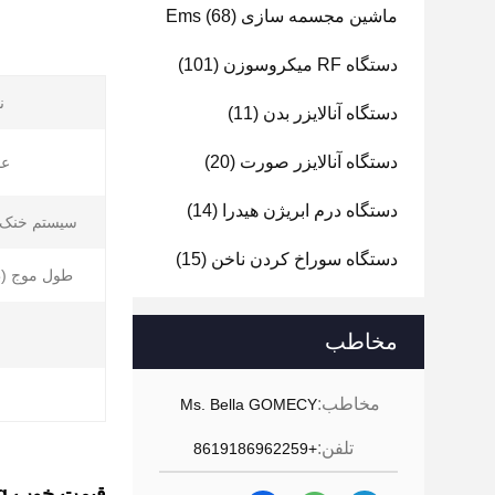
ماشین مجسمه سازی Ems
(68)
دستگاه RF میکروسوزن
(101)
ن
دستگاه آنالایزر بدن
(11)
دستگاه آنالایزر صورت
(20)
عم
دستگاه درم ابریژن هیدرا
(14)
سیستم خنک ک
دستگاه سوراخ کردن ناخن
(15)
طول موج (
مخاطب
مخاطب:
Ms. Bella GOMECY
تلفن:
+8619186962259
قیمت خوب Nd Yag لیزر جوان سازی پوست از بین بردن موهای چند منظوره Opt M22 Opt Ipl Opt