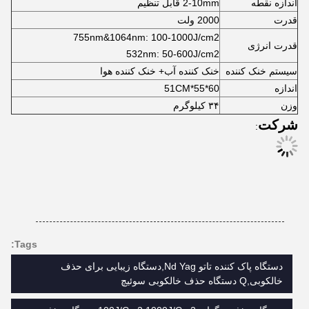
اندازه نقطه
2-10mm قابل تنظیم
قدرت
2000 ولت
755nm&1064nm: 100-1000J/cm2
قدرت انرژی
532nm: 50-600J/cm2
سیستم خنک کننده
خنک کننده آب+ خنک کننده هوا
اندازه
60*55*51CM
وزن
۳۴ کیلوگرم
شرکت
:
Tags:
دستگاه پاک کننده تاتو Nd Yag,دستگاه زیبایی برای حذف
خالکوبی,Q دستگاه حذف خالکوبی سوئیچ