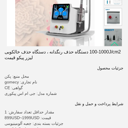
100-1000J/cm2 دستگاه حذف رنگدانه ، دستگاه حذف خالکوبی
لیزر پیکو قیمت
جزئیات محصول
محل منبع: پکن
نام تجاری: gomecy
گواهی: CE
شماره مدل: جی ام اس پیکوری
شرایط پرداخت و حمل و نقل
مقدار حداقل تعداد سفارش: 1
قیمت: 899USD~1999USD
جزئیات بسته بندی: جعبه آلومینیومی