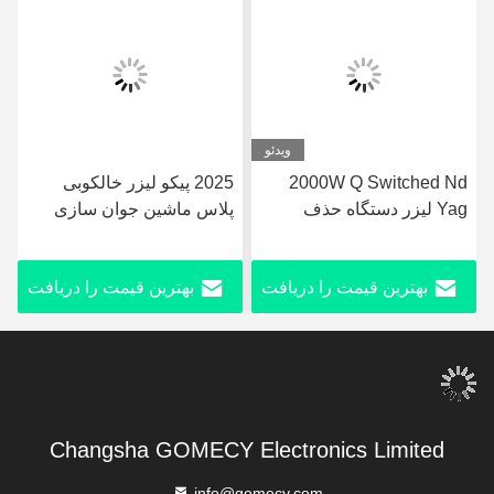
ویدئو
2000W Q Switched Nd
2025 پیکو لیزر خالکوبی
Yag لیزر دستگاه حذف
پلاس ماشین جوان سازی
خالکوبی 50kg با صفحه
پوست Nd Yag Laser
لمسی ال سی دی
755nm پیکو ماشین لزر دوم
بهترین قیمت را دریافت
بهترین قیمت را دریافت
کنید
کنید
Changsha GOMECY Electronics Limited
info@gomecy.com