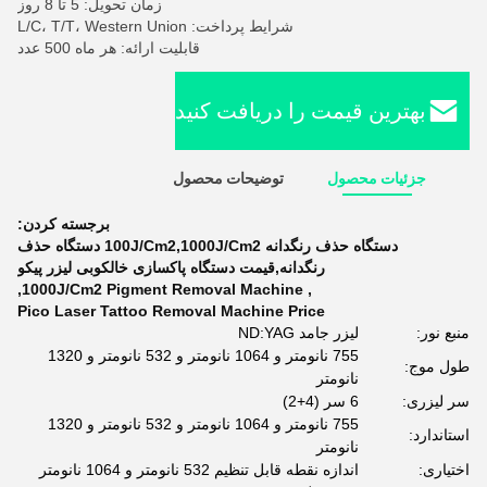
زمان تحویل: 5 تا 8 روز
شرایط پرداخت: L/C، T/T، Western Union
قابلیت ارائه: هر ماه 500 عدد
بهترین قیمت را دریافت کنید
جزئیات محصول
توضیحات محصول
برجسته کردن:
دستگاه حذف رنگدانه 100J/Cm2,1000J/Cm2 دستگاه حذف
رنگدانه,قیمت دستگاه پاکسازی خالکوبی لیزر پیکو
,
1000J/Cm2 Pigment Removal Machine
,
Pico Laser Tattoo Removal Machine Price
منبع نور:
لیزر جامد ND:YAG
755 نانومتر و 1064 نانومتر و 532 نانومتر و 1320
طول موج:
نانومتر
سر لیزری:
6 سر (4+2)
755 نانومتر و 1064 نانومتر و 532 نانومتر و 1320
استاندارد:
نانومتر
اختیاری:
اندازه نقطه قابل تنظیم 532 نانومتر و 1064 نانومتر