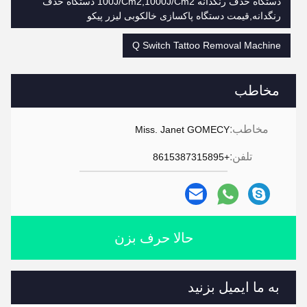
دستگاه حذف رنگدانه 100J/Cm2,1000J/Cm2 دستگاه حذف
رنگدانه,قیمت دستگاه پاکسازی خالکوبی لیزر پیکو
Q Switch Tattoo Removal Machine
مخاطب
مخاطب:
Miss. Janet GOMECY
تلفن:
+8615387315895
حالا حرف بزن
به ما ایمیل بزنید