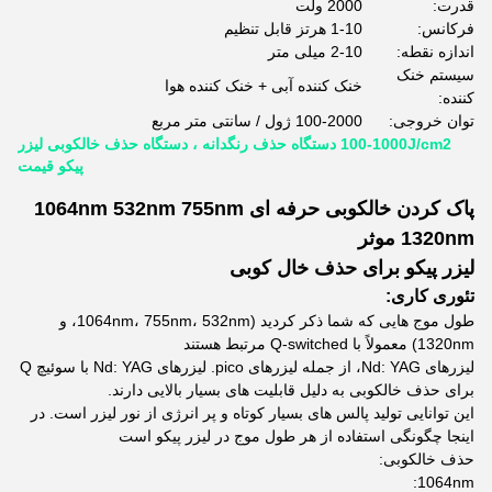
قدرت:
2000 ولت
فرکانس:
1-10 هرتز قابل تنظیم
اندازه نقطه:
2-10 میلی متر
سیستم خنک
خنک کننده آبی + خنک کننده هوا
کننده:
توان خروجی:
100-2000 ژول / سانتی متر مربع
100-1000J/cm2 دستگاه حذف رنگدانه ، دستگاه حذف خالکوبی لیزر
پیکو قیمت
پاک کردن خالکوبی حرفه ای 1064nm 532nm 755nm
1320nm موثر
لیزر پیکو برای حذف خال کوبی
تئوری کاری:
طول موج هایی که شما ذکر کردید (1064nm، 755nm، 532nm، و
1320nm) معمولاً با Q-switched مرتبط هستند
لیزرهای Nd: YAG، از جمله لیزرهای pico. لیزرهای Nd: YAG با سوئیچ Q
برای حذف خالکوبی به دلیل قابلیت های بسیار بالایی دارند.
این توانایی تولید پالس های بسیار کوتاه و پر انرژی از نور لیزر است. در
اینجا چگونگی استفاده از هر طول موج در لیزر پیکو است
حذف خالکوبی:
1064nm: