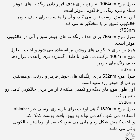
طول موج 1064nm به ویژه برای هدف قرار دادن رنگدانه های جوهر
سیاه و تیره رنگ در خالکوبی موثر است.
این به عمق پوست نفوذ می کند، و آن را مناسب برای حذف جوهر
خالکوبی عمیق تر یا سختگیرانه می کند.
755nm:
طول موج 755nm برای حذف رنگدانه های جوهر سبز و آبی در خالکوبی
موثر است.
همچنین برای خالکوبی های روشن تر استفاده می شود و اغلب با طول
موج 1064nm ترکیب می شود تا طیف گسترده تری را هدف قرار دهد.
طیف رنگ های جوهر
532nm:
طول موج 532nm برای رنگدانه های جوهر قرمز و نارنجی و همچنین
برخی از جوهر زرد مفید است.
اون طول موج هاي ديگه رو تکمیل ميکنه تا از بين بردن خالکوبي کامل رو
تضمین کنه
1320nm:
طول موج 1320nm گاهی اوقات برای بازسازی پوستی غیر ablative
استفاده می شود، که می تواند به بهبود بافت پوست کمک کند
و باعث کاهش شکل زخم هایی می شود که بعد از برداشتن خالکوبی
باقی می مانند.