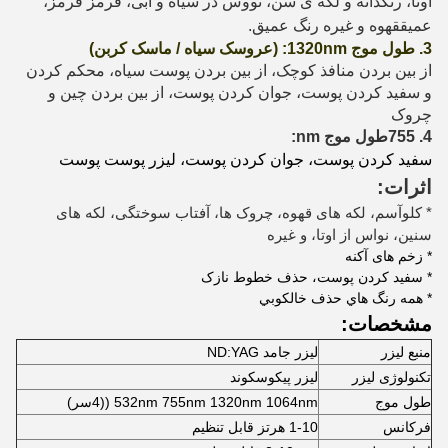
اوتا، رنگدانه و لکه ی سن، نووس در سیاه و آبی، قرمز قرمز،
عمیق
قهوه و غیره رنگ عمیق.
3. طول موج 1320nm: (عروسک سیاه / ماسک کربن)
از بین بردن منافذ کوچک، از بین بردن پوست سیاه، محکم کردن
و سفید کردن پوست، جوان کردن پوست، از بین بردن چین و
چروک
4. 755
طول موج nm:
سفید کردن پوست، جوان کردن پوست، لیزر پوست پوست
اثرات:
* کلوآسم، لکه های قهوه، چروک ها، آفتاب سوختگی، لکه های
سنین، نواس از اوتا، و غیره
* زخم های آکنه
* سفید کردن پوست، حذف خطوط نازک
* همه رنگ هاي حذف خالکوبي
مشخصات:
منبع لیزر
لیزر جامد ND:YAG
تکنولوژی لیزر
لیزر پیکوسکوند
طول موج
532nm 755nm 1320nm 1064nm ((4سر)
فرکانس
1-10 هرتز قابل تنظیم