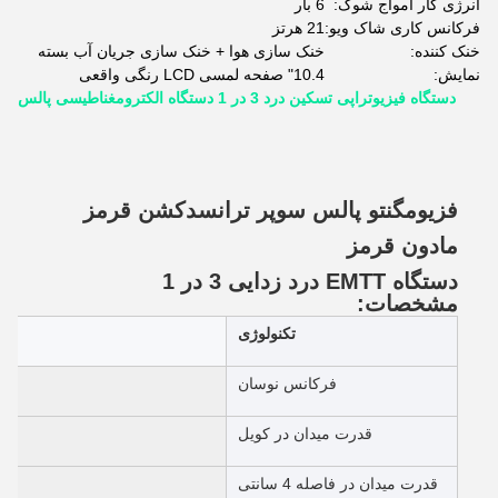
انرژی کار امواج شوک:
6 بار
فرکانس کاری شاک ویو:
21 هرتز
خنک کننده:
خنک سازی هوا + خنک سازی جریان آب بسته
نمايش:
10.4" صفحه لمسی LCD رنگی واقعی
دستگاه فیزیوتراپی تسکین درد 3 در 1 دستگاه الکترومغناطیسی پالس
فزيومگنتو پالس سوپر ترانسدکشن قرمز
مادون قرمز
دستگاه EMTT درد زدایی 3 در 1
مشخصات:
تکنولوژی
فرکانس نوسان
قدرت میدان در کویل
قدرت میدان در فاصله 4 سانتی