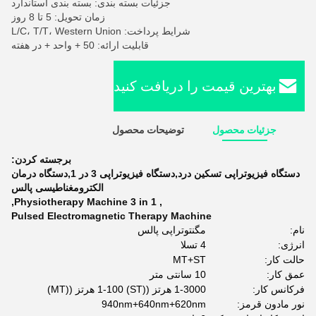
جزئیات بسته بندی: بسته بندی استاندارد
زمان تحویل: 5 تا 8 روز
شرایط پرداخت: L/C، T/T، Western Union
قابلیت ارائه: 50 + واحد + در هفته
بهترین قیمت را دریافت کنید
جزئیات محصول
توضیحات محصول
برجسته کردن:
دستگاه فیزیوتراپی تسکین درد,دستگاه فیزیوتراپی 3 در 1,دستگاه درمان
الکترومغناطیسی پالس
,
Physiotherapy Machine 3 in 1
,
Pulsed Electromagnetic Therapy Machine
نام:
مگنتوتراپی پالس
انرژی:
4 تسلا
حالت کار:
MT+ST
عمق کار:
10 سانتی متر
فرکانس کار:
1-3000 هرتز ((ST) 1-100 هرتز ((MT)
نور مادون قرمز:
940nm+640nm+620nm