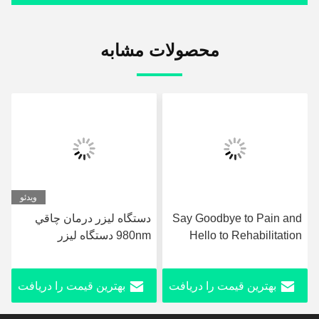
محصولات مشابه
ویدئو
Say Goodbye to Pain and
دستگاه ليزر درمان چاقي
Hello to Rehabilitation
980nm دستگاه ليزر
فیزی
with Ultrashockwave
ليبوساکشن ارتقا يافته
کاه
Ultrasound Pain Relief
بهترین قیمت را دریافت
بهترین قیمت را دریافت
Technology Therapy
Device