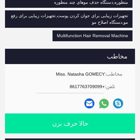
منظوره,دستگاه حذف موهای چند منظوره
تجهیزات زیبایی برای جوان کردن پوست,تجهیزات زیبایی برای رفع
مو,دستگاه اصلاح مو
Multifunction Hair Removal Machine
مخاطب
مخاطب:
Miss. Natasha GOMECY
تلفن:
+8617763709099
حالا حرف بزن