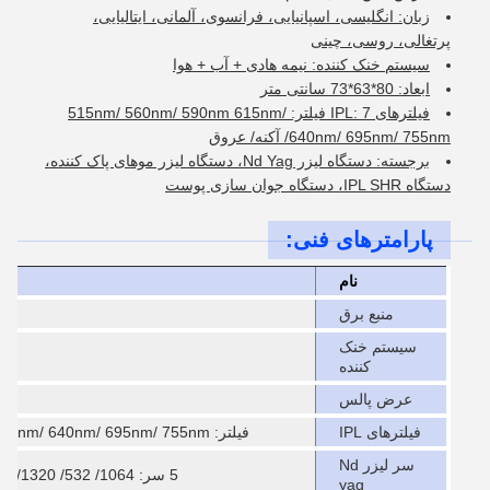
زبان: انگلیسی، اسپانیایی، فرانسوی، آلمانی، ایتالیایی،
پرتغالی، روسی، چینی
سیستم خنک کننده: نیمه هادی + آب + هوا
ابعاد: 80*63*73 سانتی متر
فیلترهای IPL: 7 فیلتر: 515nm/ 560nm/ 590nm 615nm/
640nm/ 695nm/ 755nm/ آکنه/ عروق
برجسته: دستگاه لیزر Nd Yag، دستگاه لیزر موهای پاک کننده،
دستگاه IPL SHR، دستگاه جوان سازی پوست
پارامترهای فنی:
نام
منبع برق
سیستم خنک
کننده
عرض پالس
فیلترهای IPL
فیلتر: 515nm/ 560nm/ 590nm 615nm/ 640nm/ 695nm/ 755nm/ آکنه/ عروق
سر لیزر Nd
5 سر: 1064/ 532/ 1320/ غیر تهاجمی 532nm/ غیر تهاجمی 1064nm
yag