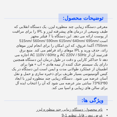
توضیحات محصول:
معرفی دستگاه زیبایی چند منظوره لیزر، یک دستگاه انقلابی که
طیف وسیعی از درمان های پیشرفته لیزر و IPL را برای مراقبت
از پوست ارائه می دهد. این دستگاه با 7 فیلتر مجهز
است:515nm/ 560nm/ 590nm 615nm/ 640nm/ 695nm/
755nm/ آکنه/ عروق، که این امکان را برای انجام لیزر موهای
زائد، حذف ورید و IPL موهای زائد فراهم می کند. منبع برق
قدرتمند آن از AC 220V / 50Hz و AC 110V / 60Hz اجازه می
دهد تا حداکثر کارایی و دقت در طول درمان.این دستگاه همچنین
دارای یک سیستم خنک کننده از نیمه هادی + آب + هوا برای
اطمینان از عملکرد طولانی مدت و ایمن است.این دستگاه در یک
کیس آلومینیومی بسیار ظریف برای ذخیره سازی و حمل و نقل
آسان عرضه می شود.. دستگاه زیبایی چند منظوره لیزر با ابعاد
80*63*73 سانتی متر عرضه می شود که آن را انتخاب ایده آل
برای سالن های زیبایی و اسپا می کند.
ویژگی ها:
نام محصول: دستگاه زیبایی چند منظوره لیزر
عرض نبض: قابل تنظیم 1-9