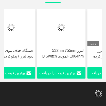
لیزر 532nm 755nm
دستگاه حذف موی Nd Yag
1064nm عمودی Q Switch
دیود لیزر / پیکو 2 در 1 لیزر
لیزر پیکوسوند برای حذف
کربن ماشین جوان سازی
آکنه
پوست
بهترین قیمت را دریافت
بهترین قیمت را دریافت
کنید
کنید