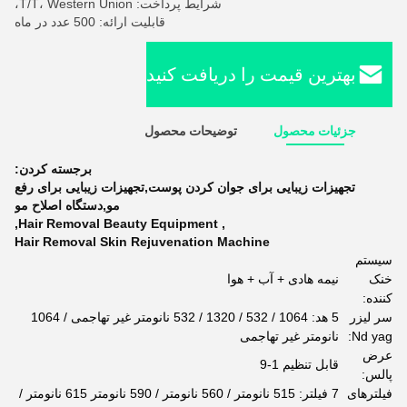
شرایط پرداخت: T/T، Western Union،
قابلیت ارائه: 500 عدد در ماه
بهترین قیمت را دریافت کنید
جزئیات محصول
توضیحات محصول
برجسته کردن:
تجهیزات زیبایی برای جوان کردن پوست,تجهیزات زیبایی برای رفع
مو,دستگاه اصلاح مو
,
Hair Removal Beauty Equipment
,
Hair Removal Skin Rejuvenation Machine
سیستم
خنک
نیمه هادی + آب + هوا
کننده:
سر لیزر
5 هد: 1064 / 532 / 1320 / 532 نانومتر غیر تهاجمی / 1064
Nd yag:
نانومتر غیر تهاجمی
عرض
قابل تنظیم 1-9
پالس:
فیلترهای
7 فیلتر: 515 نانومتر / 560 نانومتر / 590 نانومتر 615 نانومتر /