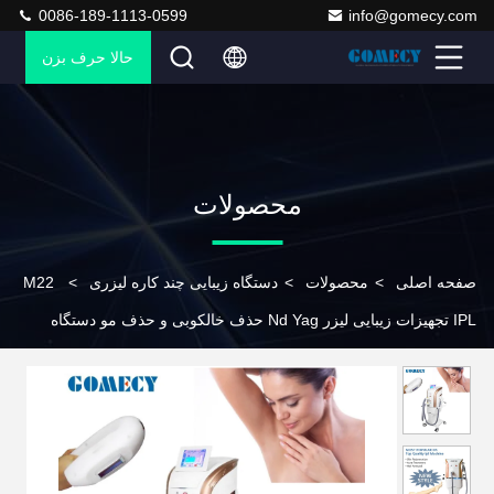
0086-189-1113-0599
info@gomecy.com
حالا حرف بزن
محصولات
صفحه اصلی
>
محصولات
>
دستگاه زیبایی چند کاره لیزری
>
M22
IPL تجهیزات زیبایی لیزر Nd Yag حذف خالکوبی و حذف مو دستگاه
جوان سازی پوست برای تغییر رنگ پوست