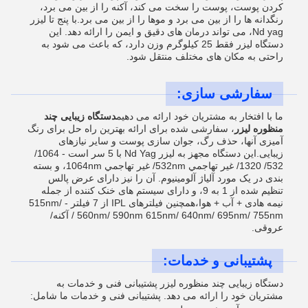
کردن پوست، پوست را سخت می کند، آکنه را از بین می برد،
رنگدانه ها را از بین می برد و موها را از بین می برد.با پنج تا ليزر
Nd yag، می تواند درمان های دقیق و ایمن را ارائه دهد. این
دستگاه لیزر فقط 25 کیلوگرم وزن دارد، که باعث می شود به
راحتی به مکان های مختلف منتقل شود.
سفارشی سازی:
ما با افتخار به مشتریان خود ارائه می دهیم
دستگاه زیبایی چند
منظوره لیزر
، سفارشی شده برای ارائه بهترین راه حل برای رنگ
آمیزی آنها، حذف رگ، جوان سازی پوست و سایر نیازهای
زیبایی.این دستگاه مجهز به ليزر Nd Yag با 5 سر است - 1064/
532/ 1320/ غیر تهاجمي 532nm/ غیر تهاجمي 1064nm، و بسته
بندی در یک مورد آلیاژ آلومینیوم. آن را نیز دارای عرض پالس
تنظیم شده از 1 به 9، و دارای سیستم های خنک کننده از جمله
نیمه هادی + آب + هوا،همچنین فیلترهای IPL از 7 فیلتر - 515nm/
560nm/ 590nm 615nm/ 640nm/ 695nm/ 755nm / آکنه/
عروقی.
پشتیبانی و خدمات:
دستگاه زیبایی چند منظوره لیزر پشتیبانی فنی و خدمات به
مشتریان خود را ارائه می دهد. پشتیبانی فنی و خدمات ما شامل: