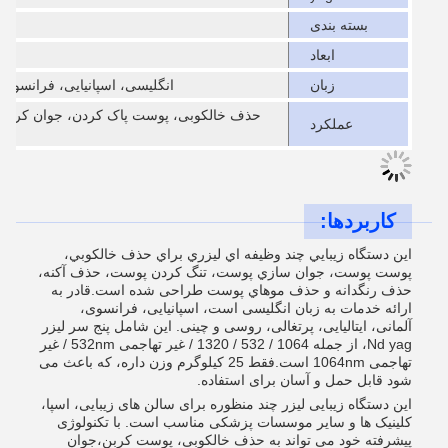
بسته بندی
ابعاد
زبان
انگلیسی، اسپانیایی، فرانسوی، 
حذف خالکوبی، پوست پاک کردن، جوان کرد
عملکرد
کاربردها:
اين دستگاه زيبايي چند وظيفه اي ليزري براي حذف خالکوبي،
پوست پوست، جوان سازي پوست، تنگ کردن پوست، حذف آکنه،
حذف رنگدانه و حذف موهاي پوست طراحی شده است.قادر به
ارائه خدمات به زبان انگلیسی است، اسپانیایی، فرانسوی،
آلمانی، ایتالیایی، پرتغالی، روسی و چینی. این شامل پنج سر لیزر
Nd yag، از جمله 1064 / 532 / 1320 / غیر تهاجمی 532nm / غیر
تهاجمی 1064nm است.فقط 25 کيلوگرم وزن داره، که باعث می
شود قابل حمل و آسان برای استفاده.
این دستگاه زیبایی لیزر چند منظوره برای سالن های زیبایی، اسپا،
کلینیک ها و سایر موسسات پزشکی مناسب است. با تکنولوژی
پیشرفته خود می تواند به حذف خالکوبی، پوست کربن،جوان