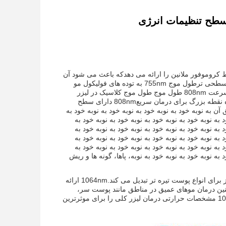
کروموفور ملانین را ارائه می دهدکه باعث می شود آن
را برای طیف گسترده ای از انواع مو و رنگ-به خصوص رنگ روشن و مو نازک ایده آلبا نفوذ سطحی ترطول موج 755nm به توده های فولیکول مو
هدف قرار می دهد و به ویژه برای موهای سطحی در مناطقی مانند ابرو و لب بالا موثر استسرعت 808nm طول موج طول موج کلاسیک در لیزر
موهای پاک کننده، ارائه نفوذ عمیق از فولیکول مو با قدرت متوسط بالا،نرخ تکرار بالا و اندازه نقطه بزرگ برای درمان سریع808nm دارای سطح
 به نوبه خود به نوبه خود به نوبه خود به نوبه خود به
د به نوبه خود به نوبه خود به نوبه خود به نوبه خود به
د به نوبه خود به نوبه خود به نوبه خود به نوبه خود به
د به نوبه خود به نوبه خود به نوبه خود به نوبه خود به
د به نوبه خود به نوبه خود به نوبه خود به نوبه خود به
د به نوبه خود به نوبه خود به نوبه، پاها، گونه ها و ریش
طول موج YAG 1064 با جذب کمتر ملانین مشخص می شود، که آن را به یک راه حل متمرکز برای انواع پوست تیره تر تبدیل می کند.1064nm ارائه
مچنین درمان موهای عمیق در مناطق مانند پوست سر،
حفره بازو و مناطق شهوانی. با جذب آب بالاتر تولید دمای بالاتر،4- گنجاندن طول موج 1064nm مشخصات حرارتی درمان لیزر کلی را برای موثرترین