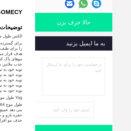
IPL SHR Elight GOMECY ا
حالا حرف بزن
توضیحات
الکس طول موج m
به ما ایمیل بزنید
برای گسترده 
جذب ملانین مت
نوبه خود به نو
نوبه خود به نو
نوبه خود به نو
نوبه خود به نو
نوبه خود به نو
Yag طول موج 1064nm-- تخصصی برای پوست تیره تر
می دهد عمیق ت
حذف مو افزا