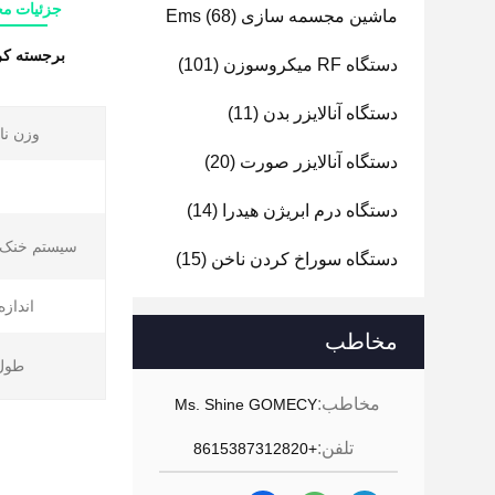
جزئیات م
ماشین مجسمه سازی Ems
(68)
برجسته ک
دستگاه RF میکروسوزن
(101)
دستگاه آنالایزر بدن
(11)
وزن نا
دستگاه آنالایزر صورت
(20)
دستگاه درم ابریژن هیدرا
(14)
سیستم خنک ک
دستگاه سوراخ کردن ناخن
(15)
اندازه
مخاطب
طول
مخاطب:
Ms. Shine GOMECY
تلفن:
+8615387312820