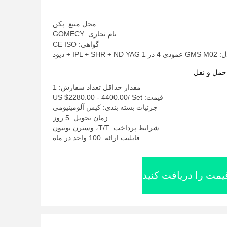
محل منبع: پکن
نام تجاری: GOMECY
گواهی: CE ISO
IPL + S + دیود
حمل و نقل
مقدار حداقل تعداد سفارش: 1
قیمت: US $2280.00 - 4400.00/ Set
جزئیات بسته بندی: کیس آلومینیومی
زمان تحویل: 5 روز
شرایط پرداخت: T/T، وسترن یونیون
قابلیت ارائه: 100 واحد در ماه
یمت را دریافت کنید