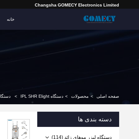
Changsha GOMECY Electronics Limited
خانه
صفحه اصلی
>
محصولات
>
دستگاه IPL SHR Elight
>
دستگاه حذف مو HR Elight
دسته بندی ها
دستگاه لیزر موهای زائد
(114)