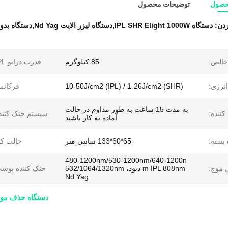
حصول
توضیحات محصول
ردن:
دستگاه IPL SHR Elight 1000W,دستگاه ليزر الايت Nd Yag,دستگاه بدون درد IPL SHR Elight
خالص:
85 کیلوگرم
قدرت درایو IPL:
انرژی:
10-50J/cm2 (IPL) / 1-26J/cm2 (SHR)
فرکانس
به مدت 15 ساعت به طور مداوم در حالت
ننده:
سیستم خنک کنند
آماده به کار باشید
 بسته:
65*60*133 سانتی متر
حالت کا
480-1200nm/530-1200nm/640-1200n
 موج:
m IPL 808nm دیود، 532/1064/1320nm
خنک کننده پوس
Nd Yag
دستگاه حذف مو IPL SHR Elight با ليزر Nd Yag با تنظیمات انرژی 5 س