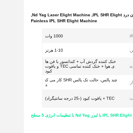
,
Nd Yag Laser Elight Machine
,
Painless IPL SHR Elight Machine
1000 وات
:
1-10 هرتز
خنک کننده گردش آب + کندانسور با فن ها
ه:
ی هوا + خنک کننده تماسی TEC و یاقوت
کبود
چند پالس، حالت تک پالس SHR کار می کن
ر:
د
ت:
TEC + یاقوت کبود (-25 درجه سانتیگراد)
طح