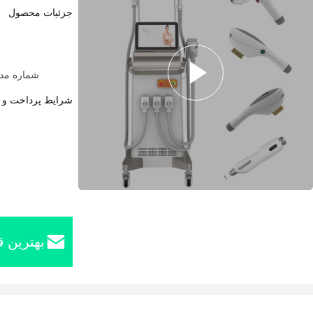
جزئیات محصول
شماره مدل: GMS M02 عمودی 4 در 1 HR + ND YAG
شرایط پرداخت و 
بهترین ق