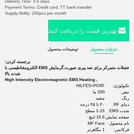
Delivery Time: 3-5 days
Payment Terms: Credit card, TT bank transfer
Supply Ability: 200pcs per month
بهترین قیمت را دریافت کنید
جزئیات محصول
توضیحات محصول
برجسته کردن:
عضلات متمرکز برای ضد پیری صورت,گرمایش EMS الکترومغناطیسی با
شدت بالا
High Intensity Electromagnetic EMS Heating
,
تکنولوژی:
HILFES+PCRF
نبض:
200 ما
رنگ:
سفید
دمای RF:
۴۰ تا ۴۵ درجه
شدت EMS:
1-15 سطح
صفحه نمایش:
15.6 اينچ
نام محصول:
MF Face
فرکانس:
1 مگاهرتز