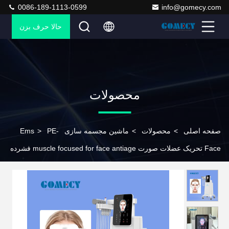
0086-189-1113-0599
info@gomecy.com
حالا حرف بزن
محصولات
صفحه اصلی
>
محصولات
>
ماشین مجسمه سازی Ems
PE-
>
Face تحریک عضلات صورت muscle focused for face antiage فشرده
سازی الکترومغناطیسی EMS