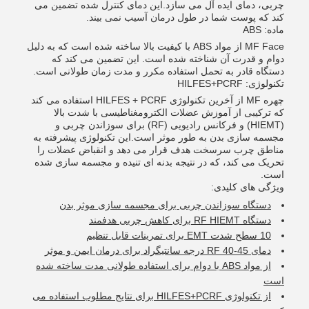
چربی، دمای ایده آل می سازد.این دمای کنترل شده تضمین می
کند که پوست شما در طول درمان آسیب نمی بیند.
ماده: ABS
MF Face از مواد ABS با کیفیت بالا ساخته شده است که به دلیل
دوام و قدرت آن شناخته شده است. این تضمین می کند که
دستگاه قادر به تحمل استفاده مکرر و مدت زمان طولانی است.
تکنولوژی: HILFES+PCRF
چهره MF از آخرین تکنولوژی HILFES + PCRF استفاده می کند
که ترکیبی از آموزش عضلات الکترومغناطیسی با شدت بالا
(HIEMT) و فرکانس رادیویی (RF) برای سوزاندن چربی و
مجسمه سازی بدن به طور موثر است.این تکنولوژی پیشرفته به
مناطق چرب سرسخت هدف قرار می دهد و انقباض عضلات را
تحریک می کند، که در نتیجه بدنه ای تنیده و مجسمه سازی شده
است.
ویژگی های کلیدی:
دستگاه سوزاندن چربی برای مجسمه سازی موثر بدن
دستگاه RF HIEMT برای کاهش چربی هدفمند
10 سطح شدت EMT برای تمرینات قابل تنظیم
دمای RF 40-45 درجه سانتیگراد برای درمان ایمن و موثر
از مواد ABS با دوام برای استفاده طولانی مدت ساخته شده
است
از تکنولوژی HILFES+PCRF برای نتایج مطلوب استفاده می