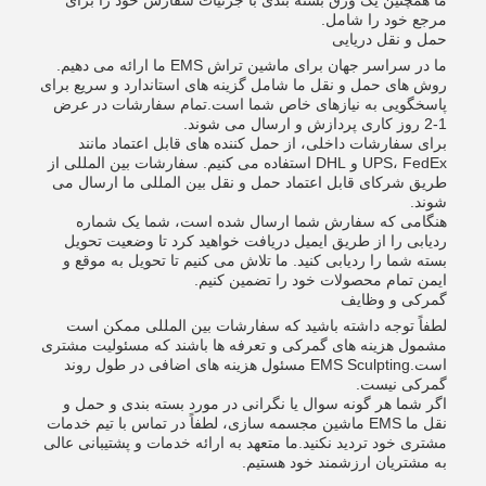
ما همچنین یک ورق بسته بندی با جزئیات سفارش خود را برای
مرجع خود را شامل.
حمل و نقل دریایی
ما در سراسر جهان برای ماشین تراش EMS ما ارائه می دهیم.
روش های حمل و نقل ما شامل گزینه های استاندارد و سریع برای
پاسخگویی به نیازهای خاص شما است.تمام سفارشات در عرض
1-2 روز کاری پردازش و ارسال می شوند.
برای سفارشات داخلی، از حمل کننده های قابل اعتماد مانند
UPS، FedEx و DHL استفاده می کنیم. سفارشات بین المللی از
طریق شرکای قابل اعتماد حمل و نقل بین المللی ما ارسال می
شوند.
هنگامی که سفارش شما ارسال شده است، شما یک شماره
ردیابی را از طریق ایمیل دریافت خواهید کرد تا وضعیت تحویل
بسته شما را ردیابی کنید. ما تلاش می کنیم تا تحویل به موقع و
ایمن تمام محصولات خود را تضمین کنیم.
گمرکی و وظایف
لطفاً توجه داشته باشید که سفارشات بین المللی ممکن است
مشمول هزینه های گمرکی و تعرفه ها باشند که مسئولیت مشتری
است.EMS Sculpting مسئول هزینه های اضافی در طول روند
گمرکی نیست.
اگر شما هر گونه سوال یا نگرانی در مورد بسته بندی و حمل و
نقل ما EMS ماشین مجسمه سازی، لطفاً در تماس با تیم خدمات
مشتری خود تردید نکنید.ما متعهد به ارائه خدمات و پشتیبانی عالی
به مشتریان ارزشمند خود هستیم.