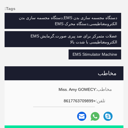
Tags:
دستگاه مجسمه سازی بدن EMS,دستگاه مجسمه سازی بدن
الکترومغناطیسی,دستگاه محرک EMS
عضلات متمرکز برای ضد پیری صورت,گرمایش EMS
الکترومغناطیسی با شدت بالا
EMS Stimulator Machine
مخاطب
مخاطب:
Miss. Amy GOMECY
تلفن:
+8617763709899