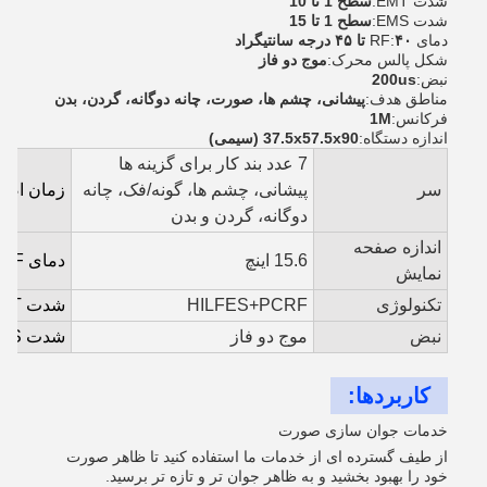
شدت EMT:
سطح 1 تا 10
شدت EMS:
سطح 1 تا 15
دمای RF:
۴۰ تا ۴۵ درجه سانتیگراد
شکل پالس محرک:
موج دو فاز
نبض:
200us
مناطق هدف:
پیشانی، چشم ها، صورت، چانه دوگانه، گردن، بدن
فرکانس:
1M
اندازه دستگاه:
37.5x57.5x90 (سیمی)
7 عدد بند کار برای گزینه ها
سر
پیشانی، چشم ها، گونه/فک، چانه
زمان اضا
دوگانه، گردن و بدن
اندازه صفحه
15.6 اینچ
دمای RF
نمایش
تکنولوژی
HILFES+PCRF
شدت EMT
نبض
موج دو فاز
شدت EMS
کاربردها:
خدمات جوان سازی صورت
از طیف گسترده ای از خدمات ما استفاده کنید تا ظاهر صورت
خود را بهبود بخشید و به ظاهر جوان تر و تازه تر برسید.