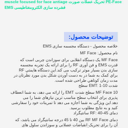
PE-Face تحریک عضلات صورت muscle focused for face antiage
فشرده سازی الکترومغناطیسی EMS
توضیحات محصول:
خلاصه محصول - دستگاه مجسمه سازی EMS
نام محصول: MF Face
MF Face یک دستگاه انقلابی برای سوزاندن چربی است که
قدرت EMS و فن آوری RF را برای ارائه یک تجربه مجسمه
سازی بدن بسیار موثر ترکیب می کند.اين دستگاه هايمتي RF
براي کمک به شما در به دست آوردن شکل بدن مورد نظرتان در
مدت زمان کوتاهي طراحی شده است.
شدت EMT: 1-10 سطح
MF Face 10 سطح شدت EMT را ارائه می دهد، به شما انعطاف
پذیری برای انتخاب سطح مناسب ترین نیازهای شما را می
دهد.این ویژگی به شما اجازه می دهد تا تمرینات خود را سفارشی
کنید و به نتایج مطلوب برسید.
دمای RF: 40-45 سانتیگراد
دمای RF MF Face بین 40 تا 45 درجه سانتیگراد می باشد، که
آن را برای تحریک انقباضات عضلانی و سوزاندن سلول های