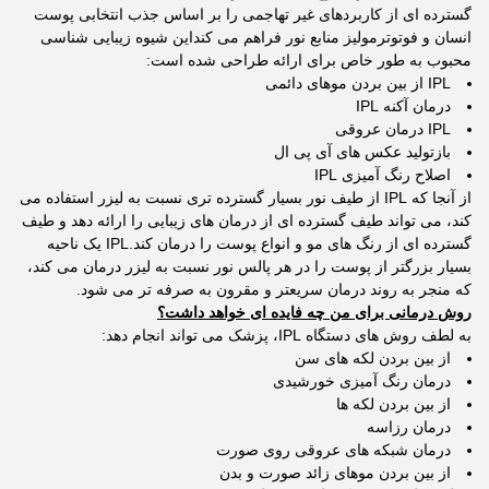
گسترده ای از کاربردهای غیر تهاجمی را بر اساس جذب انتخابی پوست
انسان و فوتوترمولیز منابع نور فراهم می کنداین شیوه زیبایی شناسی
محبوب به طور خاص برای ارائه طراحی شده است:
IPL از بین بردن موهای دائمی
درمان آکنه IPL
IPL درمان عروقی
بازتولید عکس های آی پی ال
اصلاح رنگ آمیزی IPL
از آنجا که IPL از طیف نور بسیار گسترده تری نسبت به لیزر استفاده می
کند، می تواند طیف گسترده ای از درمان های زیبایی را ارائه دهد و طیف
گسترده ای از رنگ های مو و انواع پوست را درمان کند.IPL یک ناحیه
بسیار بزرگتر از پوست را در هر پالس نور نسبت به لیزر درمان می کند،
که منجر به روند درمان سریعتر و مقرون به صرفه تر می شود.
روش درمانی برای من چه فایده ای خواهد داشت؟
به لطف روش های دستگاه IPL، پزشک می تواند انجام دهد:
از بین بردن لکه های سن
درمان رنگ آمیزی خورشیدی
از بین بردن لکه ها
درمان رزاسه
درمان شبکه های عروقی روی صورت
از بین بردن موهای زائد صورت و بدن