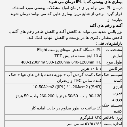
بیماری های پوستی که با IPL درمان می شوند
درمان IPL می تواند برای درمان انواع مشکلات پوستی مورد استفاده
قرار گیرد. برخی از شایع ترین بیماری هایی که می توانند درمان شوند
عبارتند از:
آکنه و زخم های آکنه
نور پالس شدید می تواند به کاهش آکنه و کاهش ظاهر زخم های آکنه با
کاهش مقدار باکتری ها در پوست و کاهش التهاب کمک کند.
پارامترهای فنی:
مشخصات
IPL دستگاه کاهش موهای پوست Elight
نمايش
10.4 اینچ صفحه نمایش TFT
طول موج
480-1200nm/ 530-1200nm/ 640-1200nm IPL
فرکانس
۱ تا ۱۰ هرتز
سیستم خنک
خنک کننده گردش آب + تهویه دهنده با فن های هوا + خنک
کننده
کننده تماس TEC و زعفران
انرژی
10-50J/cm2 ((IPL) / 1-26J/cm2 ((SHR)
قدرت
90-130 ولت، 50/60 هرتز یا 200-260 ولت، 50 هرتز
ورودی
سیستم خنک
15 ساعت به طور مداوم در حالت آماده کار
کننده
وزن ناخالص
۸۴۵ کیلوگرم
اندازه بسته
۶۶*۵۱*۵۷ سانتی متر