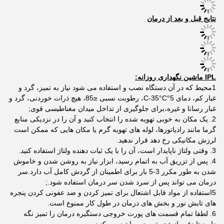
نتایج قبل و بعد از درمان
IPL ماشین نگهداری روزانه:
1محیط که در آن دستگاه نصب و استفاده می شود نیاز به تمیز، گرد و
غبار کم، دمای 5°C-35°C، رطوبت نسبی ≤85، هیچ ذرات خوردنی، گرد و
غبار رسانا و غیره،برای جلوگیری از تداخل میدان مغناطیسی قوی;
2. یک مکان به خوبی تهویه شده را انتخاب کنید و آن را در نزدیکی منابع
گرما مانند رادیاتورها، لوله های تهویه گرم یا مکان هایی که ممکن است
لرزش مکانیکی رخ دهد قرار ندهید.
3. وقتی ولتاژ ناپایدار است، آن را با یک ثبات دهنده ولتاژ استفاده کنید.
4. پس از تزریق آب به اتمام رسید، ابزار نیاز به روشن شدن و خاموش
شدن به طور مکرر 3-5 بار برای اطمینان از گردش کامل آب دارد.سر
درمان می تواند پس از سرد شدن سر درمان استفاده شود.;
5استفاده از مواد قابل اشتعال برای تمیز کردن و ضد عفونی کردن پنجره
های تابش نور و بخش های درمان در طول کار ممنوع است.
6. لطفا تمام قسمت های پورت خروجی دستگیره درمان را تمیز نگه