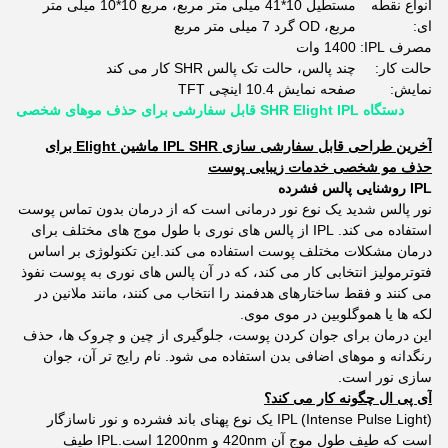
انواع نقطه
مستطیل 10*41 میلی متر مربع، مربع 10*10 میلی متر
ای:
مربع، OD گرد 7 میلی متر مربع
مصرف IPL:
1400 وات
حالت کار:
چند پالس، حالت تک پالس SHR کار می کند
نمايش:
صفحه نمایش 10.4 اینچی TFT
دستگاه SHR Elight IPL قابل سفارشی برای حذف موهای شخصی
آخرین طراحی قابل سفارشی سازی IPL SHR ماشین Elight برای
حذف مو شخصی خدمات زیبایی پوست
IPL روشنایی پالس فشرده
نور پالس شدید یک نوع نور درمانی است که از درمان بدون تماس پوست
استفاده می کند. IPL از پالس های نوری با طول موج های مختلف برای
درمان مشکلات مختلف پوست استفاده می کند.این تکنولوژی بر اساس
فتوترمولیز انتخابی کار می کند، که در آن پالس های نوری به پوست نفوذ
می کنند و فقط ساختارهای هدفمند را انتخاب می کنند، مانند ملانین در
لکه ها یا هموگلوبین در موی موی.
این درمان برای جوان کردن پوست، جلوگیری از چین و چروک ها، حذف
رنگدانه و موهای اضافی بدن استفاده می شود. نام رایج تر آن، جوان
سازی نور است.
آی پی ال چگونه کار می کند؟
IPL (Intense Pulse Light) یک نوع پهنای باند فشرده و نور ناسازگار
است که طیف طول موج آن 420nm و 1200nm است.IPL طیف