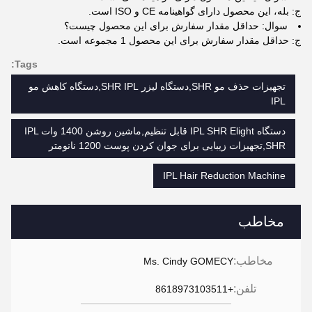
ج: بله، این محصول دارای گواهینامه CE و ISO است.
سوال: حداقل مقدار سفارش برای این محصول چیست؟
ج: حداقل مقدار سفارش برای این محصول 1 مجموعه است.
Tags:
تجهیزات حذف مو SHR,دستگاه لیزر SHR IPL,دستگاه کاهش مو
IPL
دستگاه IPL SHR Elight قابل تنظیم,ماشين روشن 1400 وات IPL
SHR,تجهیزات زیبایی برای جوان کردن پوست 1200 نانومتر
IPL Hair Reduction Machine
مخاطب
مخاطب:
Ms. Cindy GOMECY
تلفن:
+8618973103511