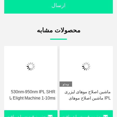
ارسال
محصولات مشابه
ویدئو
ماشین اصلاح موهای ليزری
530nm-950nm IPL SHR
IPL ماشین اصلاح موهای
Elight Machine 1-10ms با
دائمی
صفحه لمسی رنگی 8.4"
بهترین قیمت را دریافت
بهترین قیمت را دریافت