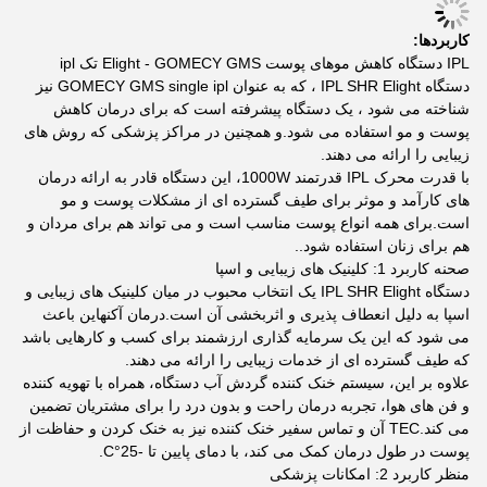
کاربردها:
IPL دستگاه کاهش موهای پوست Elight - GOMECY GMS تک ipl
دستگاه IPL SHR Elight ، که به عنوان GOMECY GMS single ipl نیز
شناخته می شود ، یک دستگاه پیشرفته است که برای درمان کاهش
پوست و مو استفاده می شود.و همچنین در مراکز پزشکی که روش های
زیبایی را ارائه می دهند.
با قدرت محرک IPL قدرتمند 1000W، این دستگاه قادر به ارائه درمان
های کارآمد و موثر برای طیف گسترده ای از مشکلات پوست و مو
است.برای همه انواع پوست مناسب است و می تواند هم برای مردان و
هم برای زنان استفاده شود..
صحنه کاربرد 1: کلینیک های زیبایی و اسپا
دستگاه IPL SHR Elight یک انتخاب محبوب در میان کلینیک های زیبایی و
اسپا به دلیل انعطاف پذیری و اثربخشی آن است.درمان آکنهاین باعث
می شود که این یک سرمایه گذاری ارزشمند برای کسب و کارهایی باشد
که طیف گسترده ای از خدمات زیبایی را ارائه می دهند.
علاوه بر این، سیستم خنک کننده گردش آب دستگاه، همراه با تهویه کننده
و فن های هوا، تجربه درمان راحت و بدون درد را برای مشتریان تضمین
می کند.TEC آن و تماس سفیر خنک کننده نیز به خنک کردن و حفاظت از
پوست در طول درمان کمک می کند، با دمای پایین تا -25°C.
منظر کاربرد 2: امکانات پزشکی