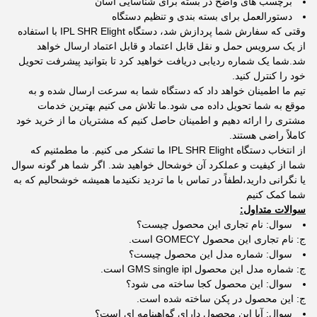
برچسب های واضح در بسته برای شناسایی آسان
دستورالعمل برای بسته بندی و تنظیم دستگاه
وقتی که سفارش شما پردازش شد، دستگاه IPL SHR Elight با استفاده
از یک سرویس حمل و نقل قابل اعتماد و قابل اعتماد ارسال خواهد
شد.شما یک شماره ردیابی دریافت خواهید کرد تا بتوانید پیشرفت تحویل
خود را کنترل کنید.
تیم ما اطمینان خواهد داد که دستگاه شما به سرعت ارسال شده و به
موقع به شما تحویل داده می شود.ما تلاش می کنیم بهترین خدمات
مشتری را ارائه دهیم و اطمینان حاصل کنیم که مشتریان ما از خرید خود
کاملاً راضی هستند.
از انتخاب دستگاه IPL SHR Elight ما تشکر می کنیم. ما مطمئنیم که
شما از کیفیت و عملکرد آن خوشحال خواهید شد. اگر شما هر گونه سوال
یا نگرانی دارید،لطفاً در تماس با ما ترديد نکنیدما هميشه خوشحاليم که به
شما کمک کنيم
سوالات متداول:
سوال: نام تجاری این محصول چیست؟
ج: نام تجاری این محصول GOMECY است.
سوال: شماره مدل این محصول چیست؟
ج: شماره مدل این محصول GMS single ipl است.
سوال: این محصول کجا ساخته می شود؟
ج: این محصول در پکن ساخته شده است.
سوال: آیا این محصول دارای گواهینامه ای است؟