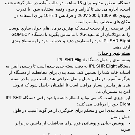
دستگاه به طور مداوم برای 15 ساعت در حالت آماده در نظر گرفته شده
است، اجازه می دهد تا کارآمد و بدون وقفه استفاده شود. با قدرت
ورودی 90-130V یا 200-260V و فرکانس 1-10Hz،برای استفاده در
مکان های مختلف مناسب است.
اين فرصت رو از دست ندهيد که بهترين درمان هاي جوان سازي پوست
را به موکلانتان ارائه دهيد.حالا با ما تماس بگیرید تا دستگاه GOMECY
IPL SHR Elight خود را سفارش دهید و خدمات خود را به سطح بعدی
ارتقا دهید.
بسته بندی و حمل:
بسته بندی و حمل دستگاه IPL SHR Elight
دستگاه IPL SHR Elight به دقت بسته بندی شده است تا رسیدن ایمن به
آستانه خانه شما را تضمین کند. بسته بندی برای محافظت از دستگاه از
هرگونه آسیب در طول حمل و نقل طراحی شده است.تیم ما در بسته
بندی هر ماشین بسیار مراقب است تا اطمینان حاصل شود که تحویل
امن به مشتریان ما.
این چیزی است که می توانید انتظار داشته باشید وقتی دستگاه IPL SHR
Elight خود را دریافت می کنید:
بسته بندی امن و محکم برای جلوگیری از هر گونه آسیب در طول
حمل و نقل
پوشش حبابی و پوشاندن فوم برای محافظت از ماشین در برابر
ضربه