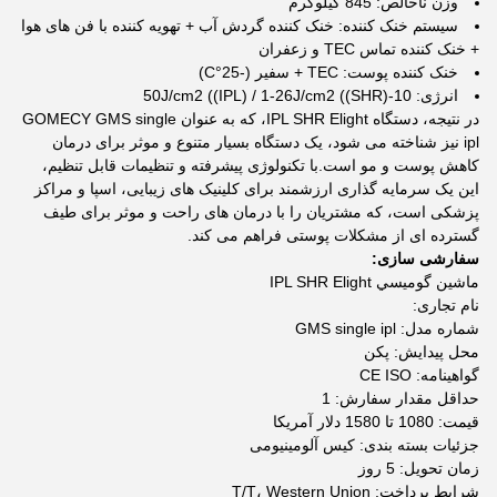
وزن ناخالص: 845 کیلوگرم
سیستم خنک کننده: خنک کننده گردش آب + تهویه کننده با فن های هوا
+ خنک کننده تماس TEC و زعفران
خنک کننده پوست: TEC + سفیر (-25°C)
انرژی: 10-50J/cm2 ((IPL) / 1-26J/cm2 ((SHR)
در نتیجه، دستگاه IPL SHR Elight، که به عنوان GOMECY GMS single
ipl نیز شناخته می شود، یک دستگاه بسیار متنوع و موثر برای درمان
کاهش پوست و مو است.با تکنولوژی پیشرفته و تنظیمات قابل تنظیم،
این یک سرمایه گذاری ارزشمند برای کلینیک های زیبایی، اسپا و مراکز
پزشکی است، که مشتریان را با درمان های راحت و موثر برای طیف
گسترده ای از مشکلات پوستی فراهم می کند.
سفارشی سازی:
ماشين گوميسي IPL SHR Elight
نام تجاری:
شماره مدل: GMS single ipl
محل پیدایش: پکن
گواهینامه: CE ISO
حداقل مقدار سفارش: 1
قیمت: 1080 تا 1580 دلار آمریکا
جزئیات بسته بندی: کیس آلومینیومی
زمان تحویل: 5 روز
شرایط پرداخت: T/T، Western Union