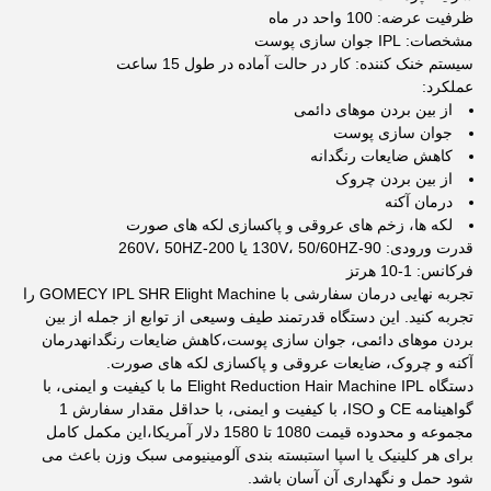
ظرفیت عرضه: 100 واحد در ماه
مشخصات: IPL جوان سازی پوست
سیستم خنک کننده: کار در حالت آماده در طول 15 ساعت
عملکرد:
از بین بردن موهای دائمی
جوان سازی پوست
کاهش ضایعات رنگدانه
از بین بردن چروک
درمان آکنه
لکه ها، زخم های عروقی و پاکسازی لکه های صورت
قدرت ورودی: 90-130V، 50/60HZ یا 200-260V، 50HZ
فرکانس: 1-10 هرتز
تجربه نهایی درمان سفارشی با GOMECY IPL SHR Elight Machine را
تجربه کنید. این دستگاه قدرتمند طیف وسیعی از توابع از جمله از بین
بردن موهای دائمی، جوان سازی پوست،کاهش ضایعات رنگدانهدرمان
آکنه و چروک، ضایعات عروقی و پاکسازی لکه های صورت.
دستگاه Elight Reduction Hair Machine IPL ما با کیفیت و ایمنی، با
گواهینامه CE و ISO، با کیفیت و ایمنی، با حداقل مقدار سفارش 1
مجموعه و محدوده قیمت 1080 تا 1580 دلار آمریکا،این مکمل کامل
برای هر کلینیک یا اسپا استبسته بندی آلومینیومی سبک وزن باعث می
شود حمل و نگهداری آن آسان باشد.