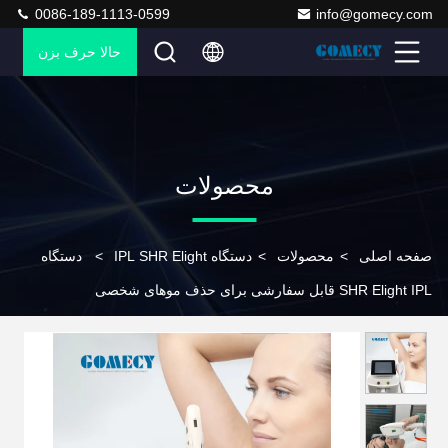
0086-189-1113-0599
info@gomecy.com
حالا حرف بزن
محصولات
صفحه اصلی
>
محصولات
>
دستگاه IPL SHR Elight
>
دستگاه
SHR Elight IPL قابل سفارشی برای حذف موهای شخصی