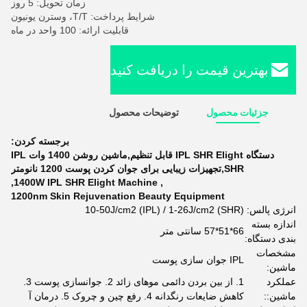
زمان تحویل: 5 روز
شرایط پرداخت: T/T، وسترن یونیون
قابلیت ارائه: 100 واحد در ماه
بهترین قیمت را دریافت کنید
جزئیات محصول
توضیحات محصول
برجسته کردن:
دستگاه IPL SHR Elight قابل تنظیم,ماشين روشن 1400 وات IPL
SHR,تجهیزات زیبایی برای جوان کردن پوست 1200 نانومتر
,
1400W IPL SHR Elight Machine
,
1200nm Skin Rejuvenation Beauty Equipment
انرژی پالس:
10-50J/cm2 (IPL) / 1-26J/cm2 (SHR)
اندازه بسته
66*51*57 سانتی متر
بندی دستگاه:
مشخصات
IPL جوان سازی پوست
ماشین:
عملکرد
1. از بین بردن دائمی موهای زائد 2. جوانسازی پوست 3.
ماشین::
کاهش ضایعات رنگدانه 4. رفع چین و چروک 5. درمان آ