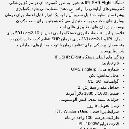
دستگاه IPL SHR Elight همچنین به طور گسترده ای در مراکز پزشکی
که روش های آرایشی را ارائه می دهند استفاده می شود.تکنولوژی
پیشرفته و تنظیمات قابل تنظیم آن را به یک ابزار قابل اعتماد برای درمان
بیماری های مختلف پوست تبدیل می کندهمچنین برای سفت کردن
پوست و درمان های ضد پیری عالی است.
علاوه بر این، تنظیمات انرژی دستگاه را می توان از 10-50J / cm2 برای
درمان IPL و 1-26J / cm2 برای درمان SHR تنظیم کرد،اجازه دادن به
متخصصان پزشکی برای تنظیم درمان با توجه به نیازهای بیماران و
شرایط پوست.
ویژگی های اصلی دستگاه IPL SHR Elight
نام تجاری:
شماره مدل: GMS single ipl
محل پیدایش: پکن
گواهینامه: CE ISO
حداقل مقدار سفارش: 1
قیمت: 1080 تا 1580 دلار آمریکا
جزئیات بسته بندی: کیس آلومینیومی
زمان تحویل: 5 روز
شرایط پرداخت: T/T، Western Union
ظرفیت عرضه: 100 واحد در ماه
قدرت درایو IPL: 1000W