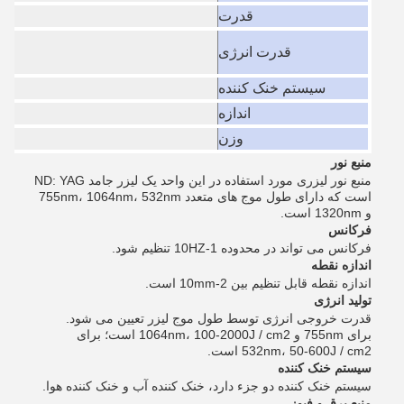
قدرت
قدرت انرژی
سیستم خنک کننده
اندازه
وزن
منبع نور
منبع نور لیزری مورد استفاده در این واحد یک لیزر جامد ND: YAG
است که دارای طول موج های متعدد 755nm، 1064nm، 532nm
و 1320nm است.
فرکانس
فرکانس می تواند در محدوده 1-10HZ تنظیم شود.
اندازه نقطه
اندازه نقطه قابل تنظیم بین 2-10mm است.
تولید انرژی
قدرت خروجی انرژی توسط طول موج لیزر تعیین می شود.
برای 755nm و 1064nm، 100-2000J / cm2 است؛ برای
532nm، 50-600J / cm2 است.
سیستم خنک کننده
سیستم خنک کننده دو جزء دارد، خنک کننده آب و خنک کننده هوا.
منبع برق و فیوز