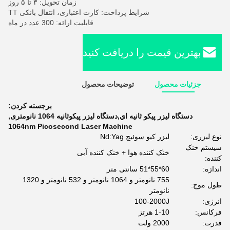
زمان تحویل: ۳ تا ۵ روز
شرایط پرداخت: کارت اعتباری، انتقال بانکی TT
قابلیت ارائه: 300 عدد در ماه
بهترین قیمت را دریافت کنید
جزئیات محصول
توضیحات محصول
برجسته کردن:
دستگاه ليزر پيکو ثانيه اي,دستگاه لیزر پیکوثانیه 1064 نانومتری
,
1064nm Picosecond Laser Machine
نوع لیزری:
لیزر کیو سوئیچ Nd:Yag
سیستم خنک
خنک کننده هوا + خنک کننده آبی
کننده:
اندازه:
60*55*51 سانتی متر
755 نانومتر و 1064 نانومتر و 532 نانومتر و 1320
طول موج:
نانومتر
انرژی:
100-2000J
فرکانس:
1-10 هرتز
قدرت:
2000 ولت