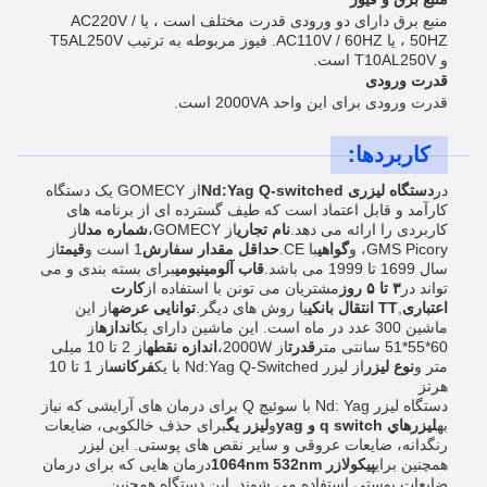
منبع برق دارای دو ورودی قدرت مختلف است ، یا AC220V /
50HZ ، یا AC110V / 60HZ. فیوز مربوطه به ترتیب T5AL250V
و T10AL250V است.
قدرت ورودی
قدرت ورودی برای این واحد 2000VA است.
کاربردها:
در
دستگاه لیزری Nd:Yag Q-switched
از GOMECY یک دستگاه
کارآمد و قابل اعتماد است که طیف گسترده ای از برنامه های
کاربردی را ارائه می دهد.
نام تجاری
از GOMECY،
شماره مدل
از
GMS Picory، و
گواهی
با CE.
حداقل مقدار سفارش
1 است و
قیمت
از
سال 1699 تا 1999 می باشد.
قاب آلومینیومی
برای بسته بندی و می
تواند در
۳ تا ۵ روز
مشتریان می تونن با استفاده از
کارت
اعتباری
,
TT انتقال بانکی
یا روش های دیگر.
توانایی عرضه
از این
ماشین 300 عدد در ماه است. این ماشین دارای یک
اندازه
از
60*55*51 سانتی متر
قدرت
از 2000W،
اندازه نقطه
از 2 تا 10 میلی
متر و
نوع لیزر
از لیزر Nd:Yag Q-Switched با یک
فرکانس
از 1 تا 10
هرتز
دستگاه لیزر Nd: Yag با سوئیچ Q برای درمان های آرایشی که نیاز
به
ليزرهاي q switch و yag
و
لیزر یگ
برای حذف خالکوبی، ضایعات
رنگدانه، ضایعات عروقی و سایر نقص های پوستی. این لیزر
همچنین برای
پیکولازر 1064nm 532nm
درمان هایی که برای درمان
ضایعات پوستی استفاده می شوند. این دستگاه همچنین