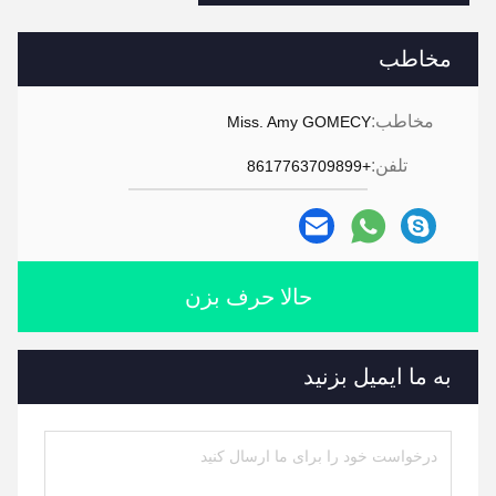
مخاطب
مخاطب:
Miss. Amy GOMECY
تلفن:
+8617763709899
حالا حرف بزن
به ما ایمیل بزنید