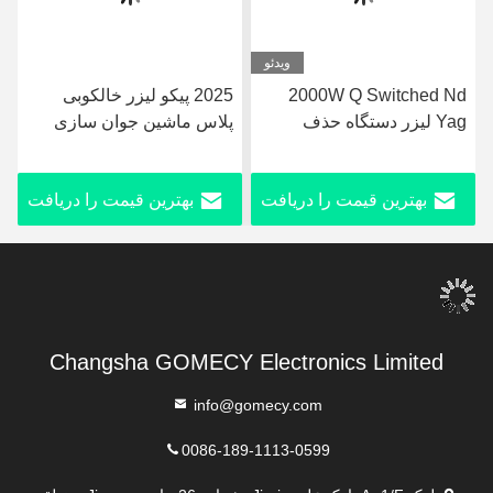
ویدئو
2000W Q Switched Nd
2025 پیکو لیزر خالکوبی
دستگاه 
Yag لیزر دستگاه حذف
پلاس ماشین جوان سازی
خالکوبی 50kg با صفحه
پوست Nd Yag Laser
رنگدانه
ی ال سی دی
755nm پیکو ماشین لزر دوم
حذف خا
بهترین قیمت را دریافت
بهترین قیمت را دریافت
به
کنید
کنید
Changsha GOMECY Electronics Limited
info@gomecy.com
0086-189-1113-0599