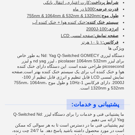
شرایط پرداخت:
کارت اعتباری، انتقال بانکی
قدرت عرضه:
300تا در ماه
طول موج:
755nm & 1064nm & 532nm & 1320nm
سیستم خنک کننده:
خنک کننده هوا + خنک کننده آب
انرژی:
100-2000J
صفحه نمایش:
صفحه لمسی LCD
فرکانس:
۱ تا ۱۰ هرتز
ویژگی ها
دستگاه لیزری Nd: Yag Q-Switched GOMECY به طور خاص
برای لیزر picolaser 1064nm 532nm ، لیزر nd yag و لیزر
picosecond طراحی شده است. این دستگاه دارای خنک کننده
هوا و خنک کننده آب برای یک سیستم خنک کننده بهتر است,صفحه
نمایش لمسی LCD قابل تنظیم و انرژی قابل تنظیم از 100-
2000J. دارای فرکانس 1-10Hz و طول موج 755nm، 1064nm،
532nm و 1320nm است.
پشتیبانی و خدمات:
ما پشتیبانی فنی و خدمات را برای دستگاه لیزر Q-Switched Nd:
Yag ارائه می دهیم.
تیم پشتیبانی فنی ما در دسترس است تا به هر سوالی که ممکن
است در مورد محصول داشته باشید پاسخ دهد. ما 24/7 چت زنده،