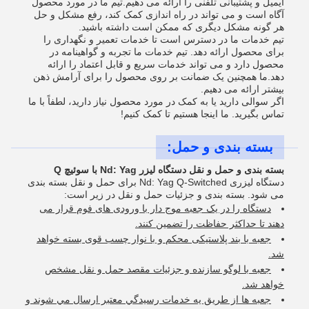
ایمیل و پشتیبانی تلفنی را ارائه می دهیم.تیم ما در مورد محصول
آگاه است و می تواند در راه اندازی کمک کند، رفع مشکل و حل
هر گونه مشکل دیگری که ممکن است داشته باشید.
تیم خدمات ما در دسترس است تا خدمات تعمیر و نگهداری را
برای محصول ارائه دهد. تیم خدمات ما تجربه و گواهینامه در
محصول دارد و می تواند خدمات سریع و قابل اعتماد را ارائه
دهد.ما همچنین یک ضمانت بر روی محصول را برای آرامش ذهن
بیشتر ارائه می دهیم.
اگر سوالی دارید یا به کمک در مورد محصول نیاز دارید، لطفاً با ما
تماس بگیرید. ما اینجا هستیم تا کمک کنیم!
بسته بندی و حمل:
بسته بندی و حمل و نقل دستگاه لیزر Nd: Yag با سوئیچ Q
دستگاه لیزری Nd: Yag Q-Switched برای حمل و نقل بسته بندی
می شود. بسته بندی و جزئیات حمل و نقل در زیر است:
دستگاه را در یک جعبه موج دار با ورودی های فوم قرار می
دهند تا حداکثر حفاظت را تضمین کنند.
جعبه با بند پلاستیکی محکم و با نوار چسب قوی بسته خواهد
شد.
جعبه با لوگو سازنده و جزئیات مقصد حمل و نقل مشخص
خواهد شد.
جعبه ها از طريق يه خدمات رسيدگي معتبر ارسال مي شوند و