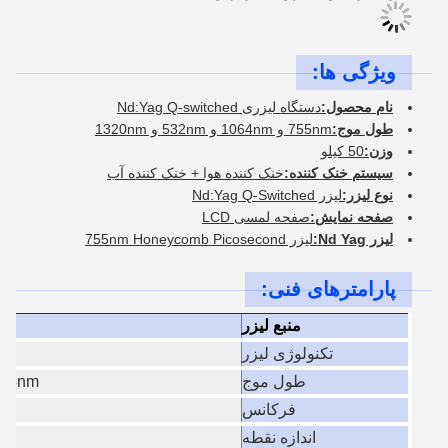
ویژگی ها:
نام محصول:
دستگاه لیزری Nd:Yag Q-switched
طول موج:
755nm و 1064nm و 532nm و 1320nm
وزن:
50 کیلو
سیستم خنک کننده:
خنک کننده هوا + خنک کننده آب
نوع لیزر:
لیزر Nd:Yag Q-Switched
صفحه نمایش:
صفحه لمسی LCD
ليزر Nd Yag:
ليزر 755nm Honeycomb Picosecond
پارامترهای فنی:
منبع لیزر
تکنولوژی لیزر
طول موج
nm ((4
فرکانس
اندازه نقطه