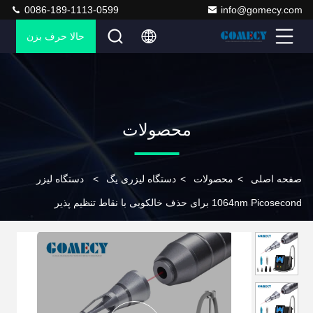
0086-189-1113-0599
info@gomecy.com
حالا حرف بزن
محصولات
صفحه اصلی
>
محصولات
>
دستگاه لیزری یگ
>
دستگاه لیزر
1064nm Picosecond برای حذف خالکوبی با نقاط تنظیم پذیر