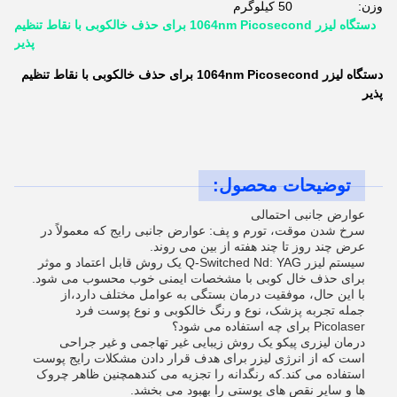
وزن:
50 کیلوگرم
دستگاه لیزر 1064nm Picosecond برای حذف خالکوبی با نقاط تنظیم
پذیر
دستگاه لیزر 1064nm Picosecond برای حذف خالکوبی با نقاط تنظیم
پذیر
توضیحات محصول:
عوارض جانبی احتمالی
سرخ شدن موقت، تورم و پف: عوارض جانبی رایج که معمولاً در
عرض چند روز تا چند هفته از بین می روند.
سیستم لیزر Q-Switched Nd: YAG یک روش قابل اعتماد و موثر
برای حذف خال کوبی با مشخصات ایمنی خوب محسوب می شود.
با این حال، موفقیت درمان بستگی به عوامل مختلف دارد،از
جمله تجربه پزشک، نوع و رنگ خالکوبی و نوع پوست فرد
Picolaser برای چه استفاده می شود؟
درمان لیزری پیکو یک روش زیبایی غیر تهاجمی و غیر جراحی
است که از انرژی لیزر برای هدف قرار دادن مشکلات رایج پوست
استفاده می کند.که رنگدانه را تجزیه می کندهمچنین ظاهر چروک
ها و سایر نقص های پوستی را بهبود می بخشد.