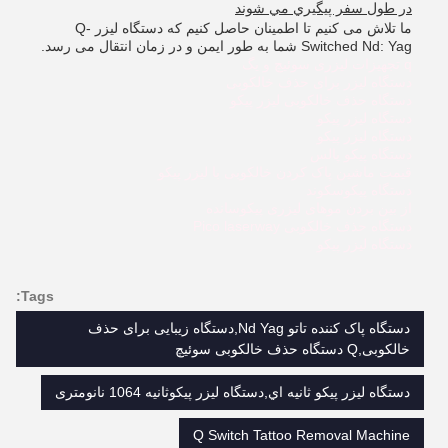
در طول سفر پيگيري مي شوند
ما تلاش می کنیم تا اطمینان حاصل کنیم که دستگاه لیزر Q-
Switched Nd: Yag شما به طور ایمن و در زمان انتقال می رسد.
q تجهیزات لیزری سوئیچ و یگ
دستگاه لیزر برای حذف خالکوبی
دستگاه حذف خالکوبی لیزر پیکو
دستگاه لیزر پیکو
دستگاه لیزر پیکو
دستگاه پيكو پالس
قیمت ماشین پاک کردن خالکوبی با لیزر پیکو
دستگاه پیکوسکوند
از بین بردن موهای لیزری پیکوسانده
دستگاه حذف خالکوبی Pico laserway
دستگاه لیزر پیکو
Tags:
دستگاه پاک کننده تاتو Nd Yag,دستگاه زیبایی برای حذف
خالکوبی,Q دستگاه حذف خالکوبی سوئیچ
دستگاه ليزر پيکو ثانيه اي,دستگاه لیزر پیکوثانیه 1064 نانومتری
Q Switch Tattoo Removal Machine