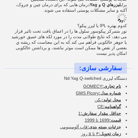
برای
ليزرهاي Q و Yag
درمان هایی که برای درمان چین و چروک،
آکنه و سایر مشکلات پوستی استفاده می شوند.
کدوم بهتره IPL یا لیزر پیکو؟
نور متمرکز پیکوسور سلول ها را در اعماق بافت تحت تاثیر قرار
می دهد، که نتایج طولانی مدت را در مورد لکه های عمیق خورشید
یا جوهر خالکوبی فراهم می کند.که به اين معناست که ریشه ي
بعضي از نقص ها ممکن است موثر نباشند، و برداشتن خالکوبی
امکان پذیر نیست
سفارشی سازی:
دستگاه لیزری Nd:Yag Q-switched
نام تجاری:
GOMECY
شماره مدل:
GMS Picory
محل تولید:
پکن
گواهینامه:
CE
حداقل مقدار سفارش:
1
قیمت:
1699 تا 1999
جزئیات بسته بندی:
قاب آلومینیومی
زمان تحویل:
۳ تا ۵ روز