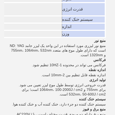
قدرت انرژی
سیستم خنک کننده
اندازه
وزن
منبع نور
منبع نور لیزری مورد استفاده در این واحد یک لیزر جامد ND: YAG
است که دارای طول موج های متعدد 755nm، 1064nm، 532nm
و 1320nm است.
فرکانس
فرکانس می تواند در محدوده 1-10HZ تنظیم شود.
اندازه نقطه
اندازه نقطه قابل تنظیم بین 2-10mm است.
تولید انرژی
قدرت خروجی انرژی توسط طول موج لیزر تعیین می شود.
برای 755nm و 1064nm، 100-2000J / cm2 است؛ برای
532nm، 50-600J / cm2 است.
سیستم خنک کننده
سیستم خنک کننده دو جزء دارد، خنک کننده آب و خنک کننده هوا.
منبع برق و فیوز
منبع برق دارای دو ورودی قدرت مختلف است ، یا AC220V /