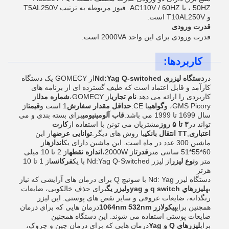
50HZ ، یا AC110V / 60HZ. فیوز مربوطه به ترتیب T5AL250V
و T10AL250V است.
قدرت ورودی
قدرت ورودی برای این واحد 2000VA است.
کاربردها:
در
دستگاه لیزری Nd:Yag Q-switched
از GOMECY یک دستگاه
کارآمد و قابل اعتماد است که طیف گسترده ای از برنامه های
کاربردی را ارائه می دهد.
نام تجاری
از GOMECY،
شماره مدل
از
GMS Picory، و
گواهی
با CE.
حداقل مقدار سفارش
1 است و
قیمت
از
سال 1699 تا 1999 می باشد.
قاب آلومینیومی
برای بسته بندی و می
تواند در
۳ تا ۵ روز
مشتریان می تونن با استفاده از
کارت
اعتباری
,
TT انتقال بانکی
یا روش های دیگر.
توانایی عرضه
از این
ماشین 300 عدد در ماه است. این ماشین دارای یک
اندازه
از
60*55*51 سانتی متر
قدرت
از 2000W،
اندازه نقطه
از 2 تا 10 میلی
متر و
نوع لیزر
از لیزر Nd:Yag Q-Switched با یک
فرکانس
از 1 تا 10
هرتز
دستگاه لیزر Nd: Yag با سوئیچ Q برای درمان های آرایشی که نیاز
به
ليزرهاي q switch و yag
و
لیزر یگ
برای حذف خالکوبی، ضایعات
رنگدانه، ضایعات عروقی و سایر نقص های پوستی. این لیزر
همچنین برای
پیکولازر 1064nm 532nm
درمان هایی که برای درمان
ضایعات پوستی استفاده می شوند. این دستگاه همچنین
برای
ليزرهاي Q و Yag
درمان هایی که برای درمان چین و چروک،