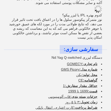
آکنه و سایر مشکلات پوستی استفاده می شوند.
کدوم بهتره IPL یا لیزر پیکو؟
نور متمرکز پیکوسور سلول ها را در اعماق بافت تحت تاثیر قرار
می دهد، که نتایج طولانی مدت را در مورد لکه های عمیق خورشید
یا جوهر خالکوبی فراهم می کند.که به اين معناست که ریشه ي
بعضي از نقص ها ممکن است موثر نباشند، و برداشتن خالکوبی
امکان پذیر نیست
سفارشی سازی:
دستگاه لیزری Nd:Yag Q-switched
نام تجاری:
GOMECY
شماره مدل:
GMS Picory
محل تولید:
پکن
گواهینامه:
CE
حداقل مقدار سفارش:
1
قیمت:
1699 تا 1999
جزئیات بسته بندی:
قاب آلومینیومی
زمان تحویل:
۳ تا ۵ روز
شرایط پرداخت:
کارت اعتباری، انتقال بانکی