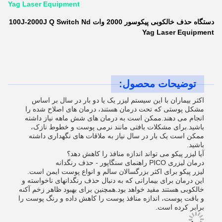
Yag Laser Equipment
دستگاه حذف خالکوبی پیکوسور 2000 وات 100J-2000J Q Switch Nd
Yag Laser Equipment
توضیحات محصول:
اکثر بیماران با این سیستم لیزر یک یا دو بار در سال بر اساس
مشکل پوستی که تحت درمان هستند، درمان های اصلاح شده را
انجام می دهند.ممکن است به درمان های شش ماهه نیاز داشته
باشید.برای مشکلات بافتی مانند نرمی پوست و خطوط نازک،
ممکن است یک بار در سال نیاز به ملاقات های نگهداری داشته
باشید.
آیا لیزر پیکو می تواند اندازه منافذ را کاهش دهد؟
درمان لیزری PICO راهنمای سنگاپور - حذف رنگدانه
لیزر پیکو برای اکثر بزرگسالان سالم و انواع پوست ایمن است.
این درمان برای بیمارانی که به دنبال حذف رنگدانهای ناخواسته و
خالکوبی هستند مفید خواهد بود.همچنین برای بهبود ظاهر زخم آکنه
و بافت پوست، اندازه منافذ پوست را کاهش داده و رنگ پوست را
برابر کرده است.