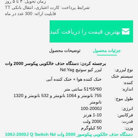
زمان تحویل: ۳ تا ۵ روز
شرایط پرداخت: کارت اعتباری، انتقال بانکی TT
قابلیت ارائه: 300 عدد در ماه
بهترین قیمت را دریافت کنید
جزئیات محصول
توضیحات محصول
برجسته کردن:
دستگاه حذف خالکوبی پیکوسر 2000 وات
نوع لیزری:
لیزر کیو سوئیچ Nd:Yag
سیستم خنک
خنک کننده هوا + خنک کننده آبی
کننده:
اندازه:
60*55*51 سانتی متر
755 نانومتر و 1064 نانومتر و 532 نانومتر و 1320
طول موج:
نانومتر
انرژی:
100-2000J
فرکانس:
1-10 هرتز
قدرت:
2000 ولت
وزن:
50 کیلوگرم
دستگاه حذف خالکوبی پیکوسور 2000 وات 100J-2000J Q Switch Nd