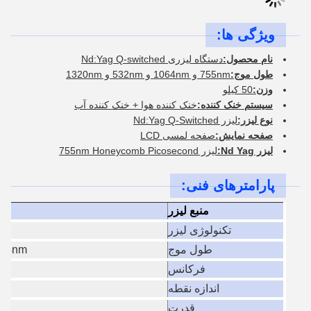
ویژگی ها:
نام محصول:
دستگاه لیزری Nd:Yag Q-switched
طول موج:
755nm و 1064nm و 532nm و 1320nm
وزن:
50 کیلو
سیستم خنک کننده:
خنک کننده هوا + خنک کننده آب
نوع لیزر:
لیزر Nd:Yag Q-Switched
صفحه نمایش:
صفحه لمسی LCD
ليزر Nd Yag:
ليزر 755nm Honeycomb Picosecond
پارامترهای فنی:
منبع لیزر
تکنولوژی لیزر
طول موج
nm ((4
فرکانس
اندازه نقطه
قدرت