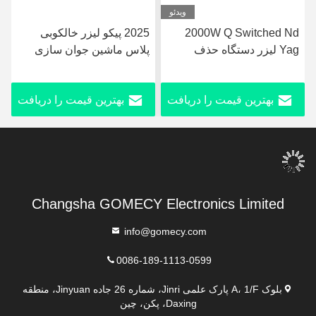
ویدئو
وید
2000W Q 
2025 پیکو لیزر خالکوبی
دستگاه لیزر پیکو گومیسی
پلاس ماشین جوان سازی
پرو ND YAG برای درمان
ه
پوست Nd Yag Laser
رنگدانه و زخم های صورت 
755nm پیکو ماشین لزر دوم
حذف خالکوبی
ریافت
بهترین قیمت را دریافت
بهترین قیمت را دریا
کنید
کنید
Changsha GOMECY Electronics Limited
info@gomecy.com
0086-189-1113-0599
بلوک A، 1/F پارک علمی Jinri، شماره 26 جاده Jinyuan، منطقه
Daxing، پکن، چین