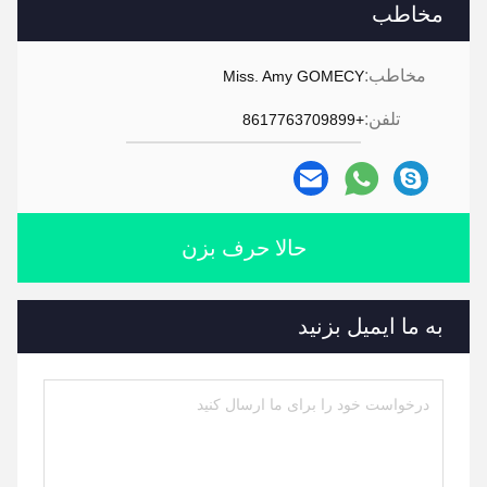
مخاطب
مخاطب:
Miss. Amy GOMECY
تلفن:
+8617763709899
حالا حرف بزن
به ما ایمیل بزنید