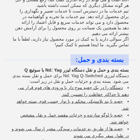
هر گونه مشکل دیگری که ممکن است داشته باشید.
تیم خدمات ما در دسترس است تا خدمات تعمیر و نگهداری را
برای محصول ارائه دهد. تیم خدمات ما تجربه و گواهینامه در
محصول دارد و می تواند خدمات سریع و قابل اعتماد را ارائه
دهد.ما همچنین یک ضمانت بر روی محصول را برای آرامش ذهن
بیشتر ارائه می دهیم.
اگر سوالی دارید یا به کمک در مورد محصول نیاز دارید، لطفاً با ما
تماس بگیرید. ما اینجا هستیم تا کمک کنیم!
بسته بندی و حمل:
بسته بندی و حمل و نقل دستگاه لیزر Nd: Yag با سوئیچ Q
دستگاه لیزری Nd: Yag Q-Switched برای حمل و نقل بسته بندی
می شود. بسته بندی و جزئیات حمل و نقل در زیر است:
دستگاه را در یک جعبه موج دار با ورودی های فوم قرار می
دهند تا حداکثر حفاظت را تضمین کنند.
جعبه با بند پلاستیکی محکم و با نوار چسب قوی بسته خواهد
شد.
جعبه با لوگو سازنده و جزئیات مقصد حمل و نقل مشخص
خواهد شد.
جعبه ها از طريق يه خدمات رسيدگي معتبر ارسال مي شوند و
در طول سفر پيگيري مي شوند