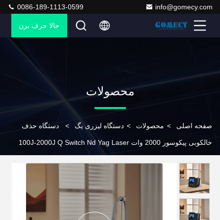
0086-189-1113-0599
info@gomecy.com
حالا حرف بزن
محصولات
صفحه اصلی
>
محصولات
>
دستگاه لیزری یگ
>
دستگاه حذف
خالکوبی پیکوسور 2000 وات 100J-2000J Q Switch Nd Yag Laser
Equipment