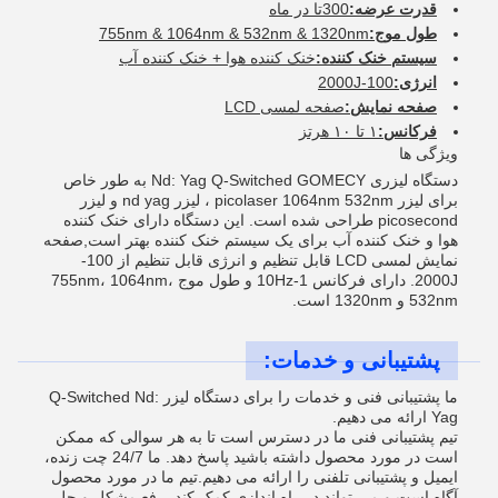
قدرت عرضه:
300تا در ماه
طول موج:
755nm & 1064nm & 532nm & 1320nm
سیستم خنک کننده:
خنک کننده هوا + خنک کننده آب
انرژی:
100-2000J
صفحه نمایش:
صفحه لمسی LCD
فرکانس:
۱ تا ۱۰ هرتز
ویژگی ها
دستگاه لیزری Nd: Yag Q-Switched GOMECY به طور خاص
برای لیزر picolaser 1064nm 532nm ، لیزر nd yag و لیزر
picosecond طراحی شده است. این دستگاه دارای خنک کننده
هوا و خنک کننده آب برای یک سیستم خنک کننده بهتر است,صفحه
نمایش لمسی LCD قابل تنظیم و انرژی قابل تنظیم از 100-
2000J. دارای فرکانس 1-10Hz و طول موج 755nm، 1064nm،
532nm و 1320nm است.
پشتیبانی و خدمات:
ما پشتیبانی فنی و خدمات را برای دستگاه لیزر Q-Switched Nd:
Yag ارائه می دهیم.
تیم پشتیبانی فنی ما در دسترس است تا به هر سوالی که ممکن
است در مورد محصول داشته باشید پاسخ دهد. ما 24/7 چت زنده،
ایمیل و پشتیبانی تلفنی را ارائه می دهیم.تیم ما در مورد محصول
آگاه است و می تواند در راه اندازی کمک کند، رفع مشکل و حل