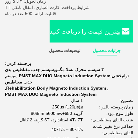
زمان تحویل: ۳ تا ۵ روز
شرایط پرداخت: کارت اعتباری، انتقال بانکی TT
قابلیت ارائه: 500 عدد در ماه
بهترین قیمت را دریافت کنید
جزئیات محصول
توضیحات محصول
برجسته کردن:
7 سیستم محرک تسلا مگنتو,سیستم جذب مغناطیس بدن
توانبخشی,PMST MAX DUO Magneto Induction System سیستم
جذب مغناطیس
,
Rehabilitation Body Magneto Induction System
,
PMST MAX DUO Magneto Induction System
تضمین:
1 سال
زمان پیوسته پالس:
≥250μs (±20μs)
طول موج دیود:
گزینه 650+808nm 5600mw
شدت القای مغناطیسی:
4T، 7T استاندارد، 5T گزینه 2 کانال
حداکثر نرخ تغییر شدت
40kT/s ~ 80kT/s
القای مغناطیسی: