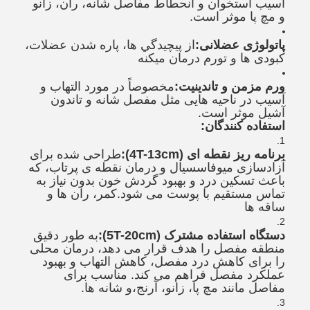
آسیب استخوان و انحطاط مفاصل شانه، ران، زانو
و مچ پا موثر است.
پاتولوژی عضلانی:
از پيچيدگي ها، پاره شدن عضلات،
کبودی ها و تورم درمان ميکنه
ورم مزمن و تاندینیت:
مخصوصاً در مورد التهاب و
آسیب در ناحیه هایی مثل مفصل شانه و تاندون
آشیل موثر است.
استفاده کنندگان:
برنامه ریز نقطه ای (4T-13cm):
طراحی شده برای
آزادسازی میوفاسسیال و درمان نقطه ی پرتاب، که
باعث تسکین درد و بهبود گردش خون بدون نیاز به
تماس مستقیم با پوست می شود.کمر، ران ها و
ساقه ها
دستگاه استفاده مشترک (5T-20cm):
به طور دقیق
منطقه مفصل را هدف قرار می دهد، درمان محلی
را برای کاهش درد مفصل، کاهش التهاب و بهبود
عملکرد مفصل فراهم می کند. مناسب برای
مفاصل مانند مچ پا، زانو، آرنج،و شانه ها.