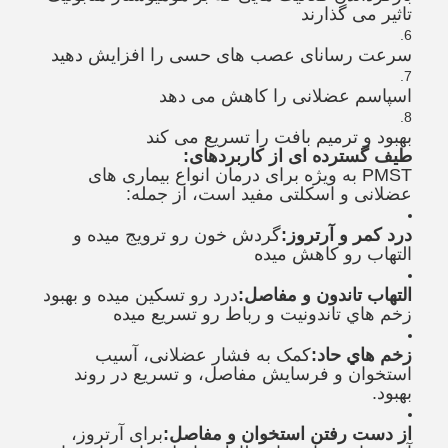
تاثیر می گذارند
سرعت رسانای عصب های حسی را افزایش دهید
اسپاسم عضلانی را کاهش می دهد
بهبود و ترمیم بافت را تسریع می کند
طیف گسترده ای از کاربردهای:
PMST به ویژه برای درمان انواع بیماری های
عضلانی و اسکلتی مفید است، از جمله:
درد کمر و آرتروز:
گردش خون رو ترویج میده و
التهاب رو کاهش میده
التهاب تاندون و مفاصل:
درد رو تسکين ميده و بهبود
زخم هاي تاندونيت و رباط رو تسريع ميده
زخم هاي حاد:
کمک به فشار عضلانی، آسیب
استخوان و فرسایش مفاصل، و تسریع در روند
بهبود.
از دست رفتن استخوان و مفاصل:
برای آرتروز،