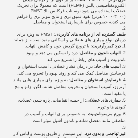
الکترومغناطیسی پالس (PEMF) است که معمولا برای تحریک
عضلات استفاده می شود.نوسانات فرکانس بالا PMST
(۱۰۰۰-۳۰۰۰ هرتز) نفوذ عمیق تری و نتایج موثر تری را فراهم
می کندبه خصوص برای بازسازی استخوان و مفاصل.
طیف گسترده ای از برنامه های کاربردی
: PMST به ویژه برای
درمان انواع بیماری های عضلانی و اسکلتی مفید است، از جمله:
درد کمر
و
آرتریت
: با ترویج گردش خون و کاهش التهاب.
التهاب تاندون و مفاصل
: درد را تسکین می دهد و بهبود
تاندونیت و آسیب های رباط را تسریع می کند.
آسیب های حاد
: در درمان فشار عضلانی، آسیب استخوان و
فرسایش مفاصل کمک می کند و روند بهبود را تسریع می کند.
فرسایش استخوان و مفاصل
: به ویژه برای بیماری هایی مانند
آرتروز، آسیب استخوان و تخریب مفاصل شانه، لگن، زانو و مچ
پا مفید است.
بیماری های عضلانی
: از جمله انقباضات، پاره شدن عضلات،
کبودی ها و تورم
ورم مزمن
و
تاندینیت
: به خصوص برای التهاب و آسیب در
مناطقی مانند مفصل شانه و تاندون آشیل موثر است.
غیر تهاجمی و بدون درد
: این سیستم از طریق پوست و لباس کار