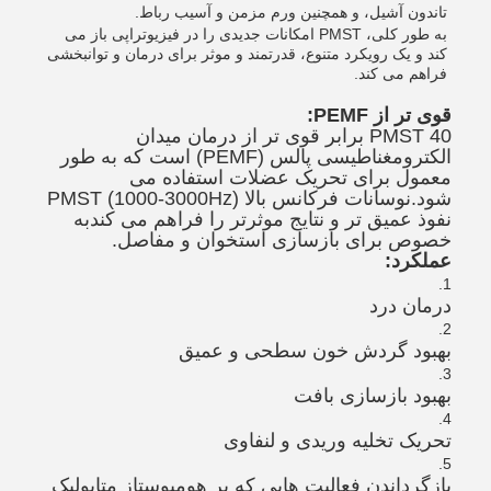
تاندون آشیل، و همچنین ورم مزمن و آسیب رباط.
به طور کلی، PMST امکانات جدیدی را در فیزیوتراپی باز می
کند و یک رویکرد متنوع، قدرتمند و موثر برای درمان و توانبخشی
فراهم می کند.
قوی تر از PEMF:
PMST 40 برابر قوی تر از درمان میدان
الکترومغناطیسی پالس (PEMF) است که به طور
معمول برای تحریک عضلات استفاده می
شود.نوسانات فرکانس بالا PMST (1000-3000Hz)
نفوذ عمیق تر و نتایج موثرتر را فراهم می کندبه
خصوص برای بازسازی استخوان و مفاصل.
عملکرد:
درمان درد
بهبود گردش خون سطحی و عمیق
بهبود بازسازی بافت
تحریک تخلیه وریدی و لنفاوی
بازگرداندن فعالیت هایی که بر هومیوستاز متابولیک