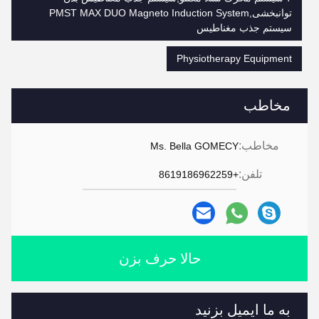
توانبخشی,PMST MAX DUO Magneto Induction System
سیستم جذب مغناطیس
Physiotherapy Equipment
مخاطب
مخاطب:
Ms. Bella GOMECY
تلفن:
+8619186962259
حالا حرف بزن
به ما ایمیل بزنید