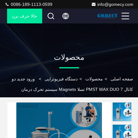
0086-189-1113-0599
info@gomecy.com
حالا حرف بزن
محصولات
صفحه اصلی
>
محصولات
>
دستگاه فیزیوتراپی
>
ورود جدید دو
کانال PMST MAX DUO 7 تسلا Magneto سیستم تحرک درمان
فیزیوتراپی تجهیزات توانبخشی بدن