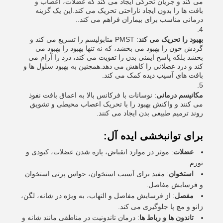
می کند و جریان تحرکی ایجاد می کند که عضلات، اعصاب و
بافت ها را بدون ایجاد ناراحتی تحریک می کند.این یک گزینه
درمانی مناسب برای بیماران فراهم می کند..
بهبود را تحریک می کند
: PMST متابولیسم را تسریع می کند و
گردش خون را بهبود می بخشد، که نه تنها بهبود را بهبود می
بخشد بلکه پاسخ ایمنی بدن را تقویت می کند، درد را آرام می
کند و درد عضلانی را کاهش می دهد.همچنین به بهبود سلول ها و
بافت های آسیب دیده کمک می کند.
مکانیسم درمانی
: نوسانات با فرکانس بالا به اعماق بافت نفوذ
می کنند و واکنش بهبود را با تحریک اعصاب محیطی و تشویق
روند ترمیم طبیعی بدن ایجاد می کنند.
برای توانبخشی ایده آل:
عضلات
: موثر در موارد انقباض، پاره شدن عضلات، کبودی و
تورم.
استخوان
: مفید برای آسیب استخوان، حواس پرتی استخوان
و فرسایش مفاصل.
مفصل
: از فرسایش مفاصل و التهاب، به ویژه در شانه، لگن،
زانو و مچ پا جلوگیری می کند.
تاندون ها و رباط ها
: درمان تاندونیت در مناطقی مانند شانه و