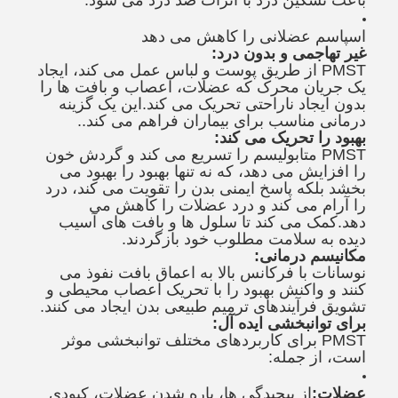
باعث تسکین درد با اثرات ضد درد می شود.
اسپاسم عضلانی را کاهش می دهد
غیر تهاجمی و بدون درد:
PMST از طریق پوست و لباس عمل می کند، ایجاد
یک جریان محرک که عضلات، اعصاب و بافت ها را
بدون ایجاد ناراحتی تحریک می کند.این یک گزینه
درمانی مناسب برای بیماران فراهم می کند..
بهبود را تحریک می کند:
PMST متابولیسم را تسریع می کند و گردش خون
را افزایش می دهد، که نه تنها بهبود را بهبود می
بخشد بلکه پاسخ ایمنی بدن را تقویت می کند، درد
را آرام می کند و درد عضلات را کاهش می
دهد.کمک می کند تا سلول ها و بافت های آسیب
دیده به سلامت مطلوب خود بازگردند.
مکانیسم درمانی:
نوسانات با فرکانس بالا به اعماق بافت نفوذ می
کنند و واکنش بهبود را با تحریک اعصاب محیطی و
تشویق فرآیندهای ترمیم طبیعی بدن ایجاد می کنند.
برای توانبخشی ایده آل:
PMST برای کاربردهای مختلف توانبخشی موثر
است، از جمله:
عضلات:
از پيچيدگي ها، پاره شدن عضلات، کبودی