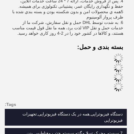
4. پس از فروش خدمات، ارائه 7 * 24 ساعت خدمات آنلاین،
حفظ و نگهداری رایگان عمر، پشتیبانی تکنولوژی برای همیشه.
5همه ي محصولات امن و بدون شکسته بودن و بسته بندي شده با
ظرف پرواز آلومينيوم
6. به شدت توسط DHL حمل و نقل سفارش، شرکت ما از
خدمات حمل و نقل VIP لذت برد، همه ما نقل قول قیمت مناسب
هستند، و کالاها در کشور خود را در 2-4 روز کاری خواهد رسید.
بسته بندی و حمل:
Tags:
دستگاه فیزیوتراپی,همه در یک دستگاه فیزیوتراپی,تجهیزات
فیزیوتراپی
7 سیستم محرک تسلا مگنتو,سیستم جذب مغناطیس بدن