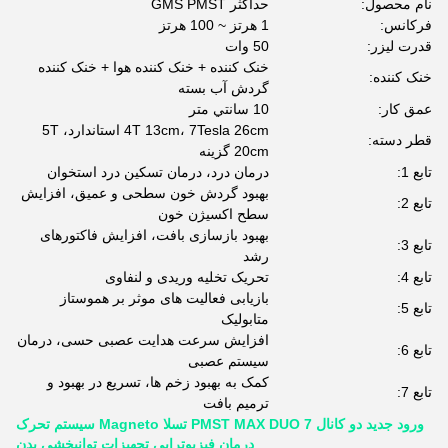
نام محصول:
حداکثر GMS PMST
فرکانس:
1 هرتز ~ 100 هرتز
قدرت لیزر:
50 وات
خنک کننده + خنک کننده هوا + خنک کننده
خنک کننده:
گردش آب بسته
عمق کار:
10 سانتي متر
4T 13cm، 7Tesla 26cm استاندارد، 5T
قطر دسته:
20cm گزینه
تابع 1:
درمان درد، درمان تسکین درد استخوان
بهبود گردش خون سطحی و عمیق، افزایش
تابع 2:
سطح اکسیژن خون
بهبود بازسازی بافت، افزایش فاکتورهای
تابع 3:
رشد
تابع 4:
تحریک تخلیه وریدی و لنفاوی
بازیابی فعالیت های موثر بر هموستاز
تابع 5:
متابولیک
افزایش سرعت هدایت عصبی حسی، درمان
تابع 6:
سیستم عصبی
کمک به بهبود زخم ها، تسریع در بهبود و
تابع 7:
ترمیم بافت
ورود جدید دو کانال PMST MAX DUO 7 تسلا Magneto سیستم تحرک
درمان فیزیوتراپی تجهیزات توانبخشی بدن