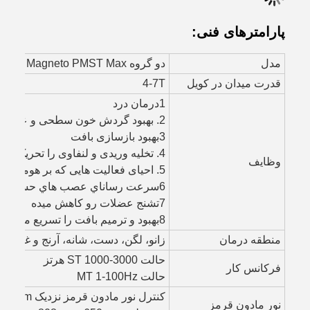
پارامترهای فنی:
مدل
دو گروه GMS-Physio Magneto PMST Max
قدرت میدان در کویل
4-7T
1درمان درد
2. بهبود گردش خون سطحی و عمیق
3بهبود بازسازی بافت
4. تخلیه وریدی و لنفاوی را تحریک می کند
وظایف
5. احیای فعالیت هایی که بر هومیوستاز متابولیک تاثیر می گذارند
6سرعت رساناي عصب هاي حسي رو افزایش بده
7تشنج عضلات رو کاهش میده
8بهبود و ترمیم بافت را تسریع می کند
منطقه درمان
زانو، لگن، دست، شانه، آرنج و غیره
حالت ST 1000-3000 هرتز
فرکانس کار
حالت MT 1-100Hz
کنترل نور مادون قرمز نزدیک 940nm+640nm+620nm؛
نور مادون قرمز