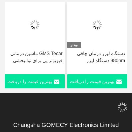
ویدئو
دستگاه ليزر درمان چاقي
GMS Tecar ماشین درمانی
980nm دستگاه ليزر
فیزیوتراپی برای توانبخشی
ليبوساکشن ارتقا يافته
کاهش وزن
بهترین قیمت را دریافت
بهترین قیمت را دریافت
کنید
کنید
Changsha GOMECY Electronics Limited