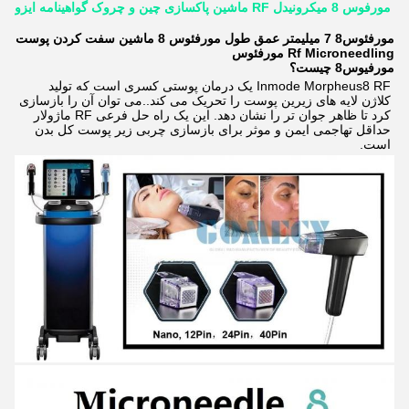
مورفوس 8 میکرونیدل RF ماشین پاکسازی چین و چروک گواهینامه ایزو
مورفئوس8 7 میلیمتر عمق طول مورفئوس 8 ماشین سفت کردن پوست
Rf Microneedling مورفئوس
مورفيوس8 چيست؟
Inmode Morpheus8 RF یک درمان پوستی کسری است که تولید 
کلاژن لایه های زیرین پوست را تحریک می کند..می توان آن را بازسازی 
کرد تا ظاهر جوان تر را نشان دهد. این یک راه حل فرعی RF ماژولار 
حداقل تهاجمی ایمن و موثر برای بازسازی چربی زیر پوست کل بدن 
است.