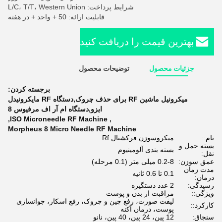
شرایط پرداخت: L/C، T/T، Western Union
قابلیت ارائه: 50 + واحد + در هفته
بهترین قیمت را دریافت کنید
جزئیات محصول
توضیحات محصول
برجسته کردن:
میکرونیل ماشین RF برای حذف چروک,دستگاه RF مایکرونیدل
ایزو,دستگاه ام آر اف مرفیوس 8
,
ISO Microneedle RF Machine
,
Morpheus 8 Micro Needle RF Machine
نام::
میکروسوزن فرکشنال Rf
بسته حمل و
بسته بندی آلومینیوم
نقل:
عمق سوزن:
0.2-8 میلی متر (0.1 مرحله)
مدت زمان
0.1 تا 0.6 ثانیه
درمان:
رسیدگی:
2 عدد دستگیره
ویژگی::
مراقبت از بدن و پوست
لیفت صورت، رفع چین و چروک، رفع اسکار، جوانسازی
کارکرد::
پوست، درمان آکنه
سنجاق:
12 پین، 24 پین، 40 پین، نانو