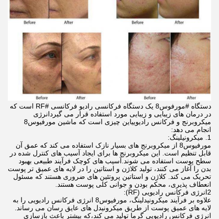
دستگاه #مورفوس8 یک دستگاه فرکانسی رادیو فرکانسی #RF است که
در درمان های زیبایی و زیبایی مورد استفاده قرار می گیردانرژی
میکروبرنج و فرکانس رادیوییاین چیزی است که ماشین مورفیوس8
انجام می دهد:
1. میکرونیلینگ:
مورفیوس8 از میکروبرنج های بسیار نازک استفاده می کند که عمق آن
قابل تنظیم است. این میکروبرنج ها برای ایجاد آسیب های کنترل شده در
سطح پوست استفاده می شوند.آسیب های کوچک فرآیند طبیعی بهبود
بدن را آغاز می کنند، تولید کلاژن و استاتین را در لایه های عمیق تر پوست
تحریک می کند. کلاژن و استاتین پروتئین های ضروری هستند که مسئول
انعطاف پذیری، محکم بودن و جوانی کلی پوست هستند.
2انرژی فرکانس رادیویی (RF):
علاوه بر فرآیند میکرونیدلینگ، مورفیوس8 انرژی فرکانس رادیویی را به
لایه های عمیق پوست از طریق میکرونیدل های عایق رسان می رساند.
انرژی فرکانس رادیویی گرما تولید می کند،که بیشتر باعث بازسازی