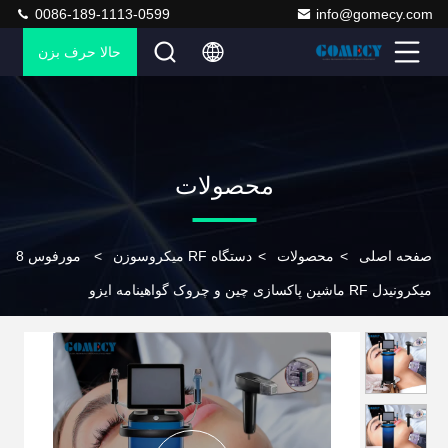
0086-189-1113-0599
info@gomecy.com
حالا حرف بزن
محصولات
صفحه اصلی
>
محصولات
>
دستگاه RF میکروسوزن
>
مورفوس 8
میکرونیدل RF ماشین پاکسازی چین و چروک گواهینامه ایزو