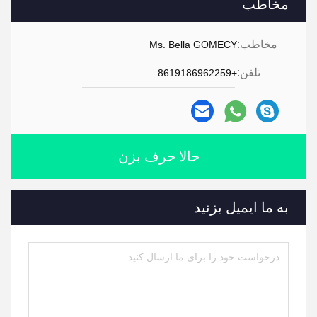
مخاطب
مخاطب:
Ms. Bella GOMECY
تلفن:
+8619186962259
حالا حرف بزن
به ما ایمیل بزنید