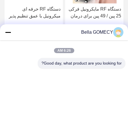
دستگاه RF مایکرونیل فرکی
دستگاه RF حرفه ای
25 پین / 49 پین برای درمان
میکرونیل با عمق تنظیم پذیر
از بین بردن چروک
برای جوانسازی پوست و
حذف زخم
Bella GOMECY
بهترین قیمت را دریافت
بهترین قیمت را دریافت
کنید
کنید
6:26 AM
Good day, what product are you looking for?
Changsha GOMECY Electronics Limited
info@gomecy.com
0086-189-1113-0599
بلوک A، 1/F پارک علمی Jinri، شماره 26 جاده Jinyuan، منطقه
Daxing، پکن، چین