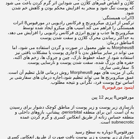
کلاژن و انقباض فیبرهای کلاژن می شوداین اثر گرم کردن باعث می شود
که پوست تنگ شود و منجر به افزایش محکم بودن و کاهش خم شدن
شود.
3اثرات همبستگی:
ترکیبی از انرژی میکروبرنج و فرکانس رادیویی در مورفیوس8 اثرات
همبستگی را فراهم می کند.آسیب های میکرو ایجاد شده توسط
میکروبرنج ها جذب و توزیع انرژی فرکانس رادیویی را افزایش می دهد،
به حداکثر رساندن محرک کلاژن و سفت شدن پوست
4مناطق درمان:
Morpheus8 به طور معمول در صورت و گردن استفاده می شود، اما
می تواند در سایر مناطق بدن با لاچاری پوست یا مشکلات بافتی نیز
استفاده شود.از جمله خطوط نازک، چین و چروک ها، زخم های آکنه،
حفره های بزرگ شده، سفت شدن پوست و نارسایی پوست.
5. سفارشی سازی:
یکی از مزیت های مهم Morpheus8 روش درمانی قابل تنظیم آن است.
عمق میکروبرنج ها می تواند تنظیم شود،اجازه درمان های سفارشی بر
اساس نوع پوست فرد، نگرانی و نتیجه مطلوب.
اينمود مورفيوس8
مورفئوس8 پريم 12 پين
بازسازی زیر پوست و زیر پوست از مناطق کوچک دشوار برای رسیدن
به آن است. این برای منطقه periorbital، پیشانی، بازوهای داخلی و
منطقه حساس زنانه از طریق انعکاس کسری و گرم کردن عمده
subnecrotic است.
مورفئوس8 دوباره به سطح رسيد
بازسازی زیر پوست و زیر پوست بافت صورت از طریق انعکاس کسری