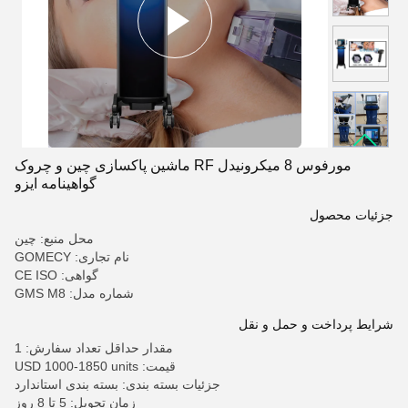
مورفوس 8 میکرونیدل RF ماشین پاکسازی چین و چروک
گواهینامه ایزو
جزئیات محصول
محل منبع: چین
نام تجاری: GOMECY
گواهی: CE ISO
شماره مدل: GMS M8
شرایط پرداخت و حمل و نقل
مقدار حداقل تعداد سفارش: 1
قیمت: USD 1000-1850 units
جزئیات بسته بندی: بسته بندی استاندارد
زمان تحویل: 5 تا 8 روز