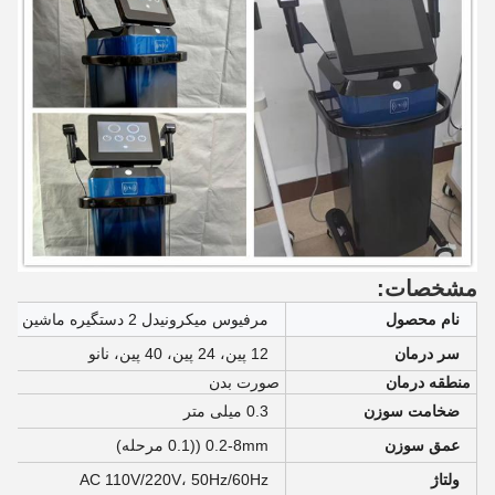
مشخصات:
نام محصول
مرفیوس میکرونیدل 2 دستگیره ماشین پاک کننده چین و چروک
سر درمان
12 پین، 24 پین، 40 پین، نانو
منطقه درمان
صورت بدن
ضخامت سوزن
0.3 میلی متر
عمق سوزن
0.2-8mm ((0.1 مرحله)
ولتاژ
AC 110V/220V، 50Hz/60Hz