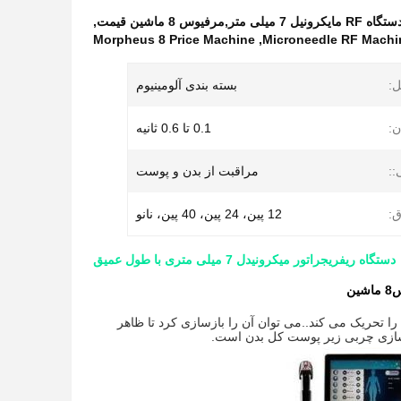
,
Morpheus 8 Price Machine
,
Microneedle RF Mach
ل:
بسته بندی آلومینیوم
ن:
0.1 تا 0.6 ثانیه
::
مراقبت از بدن و پوست
:
12 پین، 24 پین، 40 پین، نانو
دستگاه ریفریجراتور میکرونیدل 7 میلی متری با طول عمیق
Inmode Morpheus8 RF یک درمان پوستی کسری است که تولید کلاژن لایه های زیرین پوست را تحریک می کند..می توان آن را بازسازی کرد تا ظاهر 