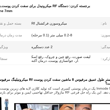
برجسته کردن:
دستگاه RF میکرونیدل برای سفت کردن پوست,دستگاه RF مایکرونیل 7 میلی متر,مرفیوس 8 ماشین قیمت
ine 7mm
نام::
میکروسوزن فرکشنال Rf
بسته حمل و نق
وزن:
0.2-8 میلی متر (0.1 مرحله)
مدت زمان درما
یدگی:
2 عدد دستگیره
ویژگی
لیفت صورت، رفع چین و چروک، رفع اسک
رکرد::
سنجاق
ار، جوانسازی پوست، درمان آکنه
R ماژولار حداقل تهاجمی ایمن و موثر برای بازسازی چربی زیر پوست کل بدن است.