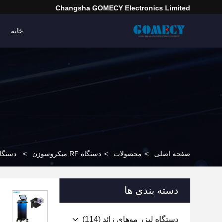
Changsha GOMECY Electronics Limited
خانه
صفحه اصلی
>
محصولات
>
دستگاه RF میکروسوزن
>
دستگاه ریف
دسته بندی ها
دستگاه لیزر موهای زائد
(114)