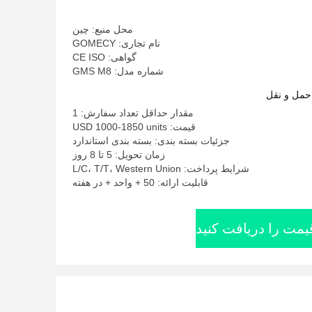
محل منبع: چین
نام تجاری: GOMECY
گواهی: CE ISO
شماره مدل: GMS M8
حمل و نقل
مقدار حداقل تعداد سفارش: 1
قیمت: USD 1000-1850 units
جزئیات بسته بندی: بسته بندی استاندارد
زمان تحویل: 5 تا 8 روز
شرایط پرداخت: L/C، T/T، Western Union
قابلیت ارائه: 50 + واحد + در هفته
یمت را دریافت کنید