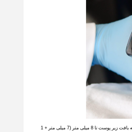
Inmode Morpheus8 RF عمیق ترین درمان های کسری موجود را ارائه می دهد، که به بافت زیر پوست تا 8 میلی متر (7 میلی متر + 1