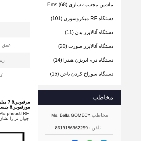
ماشین مجسمه سازی Ems
(68)
دستگاه RF میکروسوزن
(101)
دستگاه آنالایزر بدن
(11)
عمق س
دستگاه آنالایزر صورت
(20)
دستگاه درم ابریژن هیدرا
(14)
رس
دستگاه سوراخ کردن ناخن
(15)
کا
مخاطب
مرفیوس8 7 میلیمتر طول عمیق مرفیوس 8 ماشین سفت کردن پوست Rf میکرونیلینگ مرفیوس8 ماشین
مورفيوس8 چيست؟
مخاطب:
Ms. Bella GOMECY
جوان تر را نشان دهد. این یک راه حل فرعی F
تلفن:
+8619186962259