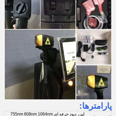
پارامترها:
لیزر دیود حرفه ای 755nm 808nm 1064nm