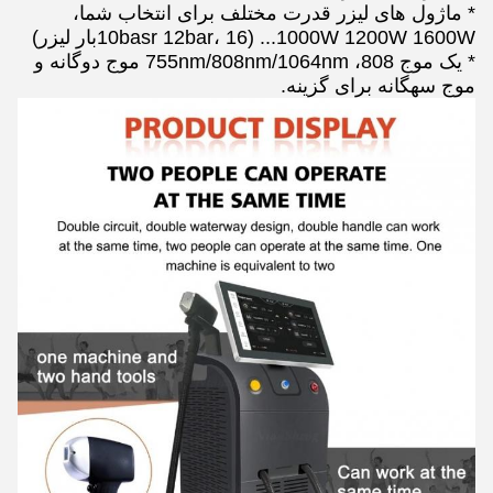
* ماژول های لیزر قدرت مختلف برای انتخاب شما،
1000W 1200W 1600W... (10basr 12bar، 16بار لیزر)
* یک موج 808، 755nm/808nm/1064nm موج دوگانه و
موج سهگانه برای گزینه.