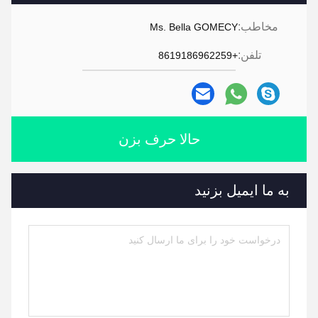
مخاطب:
Ms. Bella GOMECY
تلفن:
+8619186962259
حالا حرف بزن
به ما ایمیل بزنید