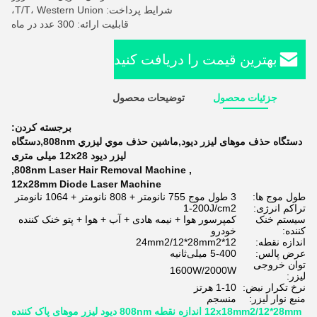
شرایط پرداخت: T/T، Western Union،
قابلیت ارائه: 300 عدد در ماه
بهترین قیمت را دریافت کنید
جزئیات محصول
توضیحات محصول
برجسته کردن:
دستگاه حذف موهای لیزر دیود,ماشين حذف موي ليزري 808nm,دستگاه
لیزر دیود 12x28 میلی متری
,
808nm Laser Hair Removal Machine
,
12x28mm Diode Laser Machine
طول موج ها:
3 طول موج 755 نانومتر + 808 نانومتر + 1064 نانومتر
تراکم انرژی:
1-200J/cm2
سیستم خنک
کمپرسور هوا + نیمه هادی + آب + هوا + پتو خنک کننده
کننده:
خودرو
اندازه نقطه:
12*24mm2/12*28mm2
عرض پالس:
5-400 میلی‌ثانیه
توان خروجی
1600W/2000W
لیزر:
نرخ تکرار نبض:
1-10 هرتز
منبع نوار لیزر:
منسجم
12x18mm2/12*28mm اندازه نقطه 808nm دیود لیزر موهای پاک کننده