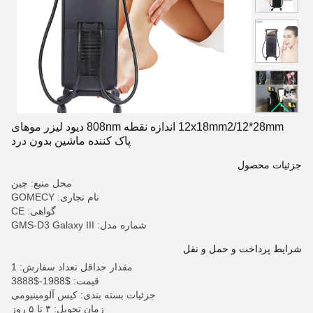
12x18mm2/12*28mm اندازه نقطه 808nm دیود لیزر موهای
پاک کننده ماشین بدون درد
جزئیات محصول
محل منبع: چین
نام تجاری: GOMECY
گواهی: CE
شماره مدل: GMS-D3 Galaxy III
شرایط پرداخت و حمل و نقل
مقدار حداقل تعداد سفارش: 1
قیمت: $1988-$3888
جزئیات بسته بندی: کیس آلومینیومی
زمان تحویل: ۳ تا ۵ روز