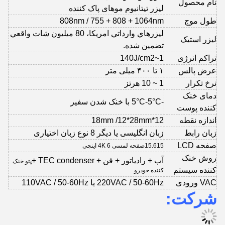
نام محصول
لیزر تیتانیوم موهای پاک کننده
طول موج
808nm / 755 + 808 + 1064nm
ليزرهاي وارداتي امريکا، 80 ميليون شات واقعي
لیزر استیک
تضمين شده.
تراکم انرژی
1~140J/cm2
عرض پالس
۱ تا ۴۰۰ میلی متر
نرخ تکرار
1 ~ 10 هرتز
دمای خنک
-5°C-5°C با خنک شدن سفیر
کننده پوست
اندازه نقطه
12*18mm /12*28mm
زبان رابط
زبان انگلیسی یا دیگر 8 نوع زبان اختیاری
صفحه LCD
15صفحه لمسی 4K 6 اینچی
15.6
روش خنک
آب + رادیاتور + فن + TEC condenser +
پتو خنک
کننده سیستم
کننده خودرو
VAC ورودی
220VAC / 50-60Hz یا 110VAC / 50-60Hz
شرکت: