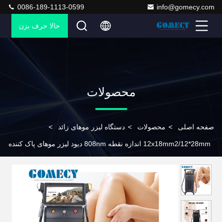
0086-189-1113-0599
info@gomecy.com
حالا حرف بزن
محصولات
صفحه اصلی
>
محصولات
>
دستگاه لیزر موهای زائد
>
12x18mm2/12*28mm اندازه نقطه 808nm دیود لیزر موهای پاک کننده
ماشین بدون درد