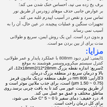
برف یخ زده می تپد، احساس خنک شدن می کند؛
بر عوارض جانبی حذف موهای زودرس از طریق نور
تماس سرد و نقص در آسیب اپیدرم غلبه می کند.
تجهیزات سنگین و عملیات پیچیده. در عین حال، آن را به
آسیب نمی رساند
و بدون درد است. این یک روش ایمن، سریع و طولانی
مدت برای از بین بردن مو است.
مزایا:
1ایمنی: لیزر دیود 808nm با عملکرد پایدار و عمر طولانی،
کنترل سیستم میکروپروسسر هوشمند به موقع
2سریع: اندازه نقطه بزرگ 12x18mm2/12*28mm، اثر
بالا و درمان سریع در منطقه بزرگ درمان.
3کارایی: 808 nm در طیف منطقه نزدیک مادون قرمز
(0.75 ~ 1.50 μm) است، برای جذب ملانین موثر است و
از طریق پوست عبور می کند تا به بافت چربی برسد.روی
مناطق مختلف و عمق مو عمل می کند.
4. درد خفیف: دمای سفیر تا 0 ~ 5 °C خنک می شود،
برای کل درمان راحت است.