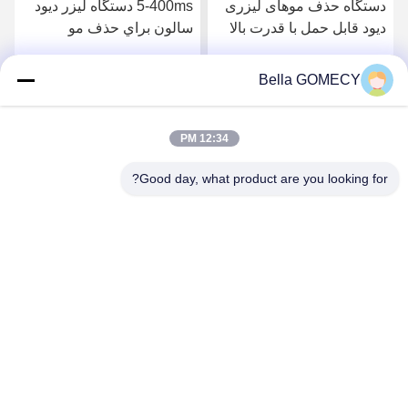
دستگاه حذف موهای لیزری
5-400ms دستگاه ليزر ديود
دیود قابل حمل با قدرت بالا
سالون براي حذف مو
755nm 808nm 1064nm 3
3000W قدرت ورودي
طول موج
Bella GOMECY
بهترین قیمت را دریافت
بهترین قیمت را دریافت
کنید
کنید
12:34 PM
Good day, what product are you looking for?
Changsha GOMECY Electronics Limited
info@gomecy.com
0086-189-1113-0599
بلوک A، 1/F پارک علمی Jinri، شماره 26 جاده Jinyuan، منطقه
Daxing، پکن، چین