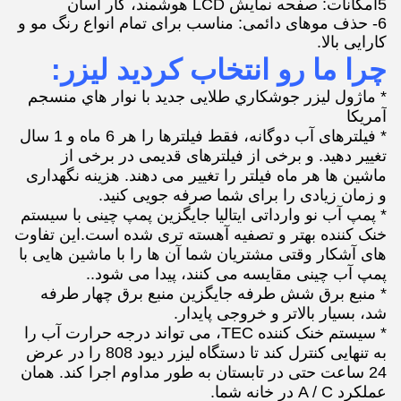
5امکانات: صفحه نمایش LCD هوشمند، کار آسان
6- حذف موهای دائمی: مناسب برای تمام انواع رنگ مو و
کارایی بالا.
چرا ما رو انتخاب کرديد ليزر:
* ماژول ليزر جوشکاري طلایی جدید با نوار هاي منسجم
آمريکا
* فیلترهای آب دوگانه، فقط فیلترها را هر 6 ماه و 1 سال
تغییر دهید. و برخی از فیلترهای قدیمی در برخی از
ماشین ها هر ماه فیلتر را تغییر می دهند. هزینه نگهداری
و زمان زیادی را برای شما صرفه جویی کنید.
* پمپ آب نو وارداتی ایتالیا جایگزین پمپ چینی با سیستم
خنک کننده بهتر و تصفیه آهسته تری شده است.این تفاوت
های آشکار وقتی مشتریان شما آن ها را با ماشین هایی با
پمپ آب چینی مقایسه می کنند، پیدا می شود..
* منبع برق شش طرفه جایگزین منبع برق چهار طرفه
شد، بسیار بالاتر و خروجی پایدار.
* سیستم خنک کننده TEC، می تواند درجه حرارت آب را
به تنهایی کنترل کند تا دستگاه لیزر دیود 808 را در عرض
24 ساعت حتی در تابستان به طور مداوم اجرا کند. همان
عملکرد A / C در خانه شما.